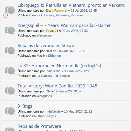
Librojuego 📒 Patrulla en Vietnam, pronto en Verkami
Último mensaje por
ErwinRommel
«
23 Jul 2026, 12:45
Publicado en
KickStarters, Verkamis, Patreons
Kriegsspiel ~ 7 Years' War campaña kickstarter
Último mensaje por
Yoye101
«
20 Jul 2026, 17:33
Publicado en
Wargames
Rebajas de verano en Steam
Último mensaje por
Hetzer
«
06 Jul 2026, 17:56
Publicado en
Matrix / Slitherine
La 82º Airborne en Normandia (en Inglés)
Último mensaje por
IndiaVerde
«
30 Jun 2026, 12:19
Publicado en
La Cantina - Die Kneipe
Total Victory: World Conflict 1939-1945
Último mensaje por
CM
«
19 Jun 2026, 20:57
Publicado en
Wargames
9 Kings
Último mensaje por
IndiaVerde
«
10 May 2026, 21:22
Publicado en
Otros Juegos
Rebajas de Primavera