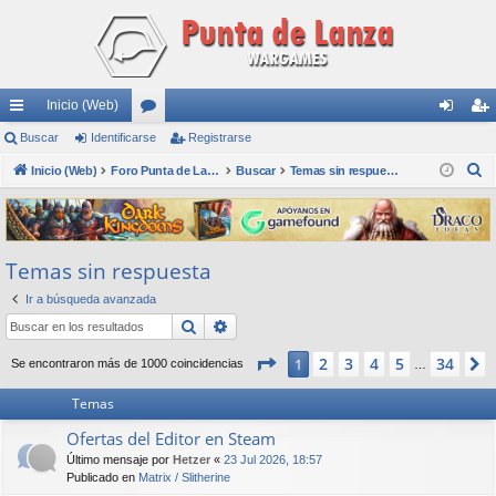
Inicio (Web)
nl
Buscar
Identificarse
or
Registrarse
de
eg
B
ac
Inicio (Web)
os
Foro Punta de Lanza Wargames
Buscar
Temas sin respuesta
nti
ist
u
es
fic
ra
s
rá
ar
rs
c
Temas sin respuesta
a
pi
se
e
r
Ir a búsqueda avanzada
do
Buscar
Búsqueda avanzada
s
Página
1
de
34
2
3
4
5
34
1
Se encontraron más de 1000 coincidencias
…
Temas
Ofertas del Editor en Steam
Último mensaje por
Hetzer
«
23 Jul 2026, 18:57
Publicado en
Matrix / Slitherine