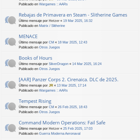
Publicado en
Wargames :: AARs
Rebajas de Primavera en Steam - Slitherine Games
Último mensaje por
Hetzer
«
19 Mar 2025, 16:32
Publicado en
Matrix / Slitherine
MENACE
Último mensaje por
CM
«
18 Mar 2025, 12:43
Publicado en
Otros Juegos
Books of Hours
Último mensaje por
SilverDragon
«
14 Mar 2025, 16:24
Publicado en
Otros Juegos
[AAR] Panzer Corps 2. Cirenaica. DLC de 2025.
Último mensaje por
JR
«
13 Mar 2025, 17:14
Publicado en
Wargames :: AARs
Tempest Rising
Último mensaje por
CM
«
26 Feb 2025, 18:43
Publicado en
Otros Juegos
Command Modern Operations: Fail Safe
Último mensaje por
Hetzer
«
25 Feb 2025, 17:03
Publicado en
Guerra Moderna Aeronaval