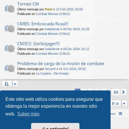
Torneo CM
Último mensaje por
Patxi
«
12 Feb 2025, 02:05
Publicado en
Combat Mission (CMx2)
CMBS: Emboscada Rusa!!!
Último mensaje por
IndiaVerde
«
09 Dic 2024, 01:29
Publicado en
Combat Mission (CMx2)
CMSF2: Gerbisjager!!!
Último mensaje por
IndiaVerde
«
09 Dic 2024, 01:12
Publicado en
Combat Mission (CMx2)
Problema de carga de la misión de combate
Último mensaje por
hector9
«
01 Oct 2024, 04:52
Publicado en
La Cantina - Die Kneipe
Página
1
de
34
2
3
4
5
34
1
Se encontraron más de 1000 coincidencias
…
Este sitio web utiliza cookies para asegurar que
Ir a
obtenga la mejor experiencia en nuestro sitio
web.
Saber más
Inicio (Web)
Foro Punta de Lanza Wargames
Contáctenos
Desarrollado por
phpBB
® Forum Software © phpBB Limited
¡Lo entiendo!
Style por
Arty
&
halilesen