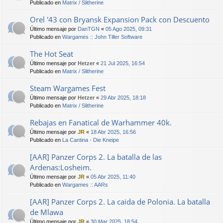
Publicado en
Matrix / Slitherine
Orel '43 con Bryansk Expansion Pack con Descuento
Último mensaje por
DanTGN
«
05 Ago 2025, 09:31
Publicado en
Wargames :: John Tiller Software
The Hot Seat
Último mensaje por
Hetzer
«
21 Jul 2025, 16:54
Publicado en
Matrix / Slitherine
Steam Wargames Fest
Último mensaje por
Hetzer
«
29 Abr 2025, 18:18
Publicado en
Matrix / Slitherine
Rebajas en Fanatical de Warhammer 40k.
Último mensaje por
JR
«
18 Abr 2025, 16:56
Publicado en
La Cantina - Die Kneipe
[AAR] Panzer Corps 2. La batalla de las
Ardenas:Losheim.
Último mensaje por
JR
«
05 Abr 2025, 11:40
Publicado en
Wargames :: AARs
[AAR] Panzer Corps 2. La caida de Polonia. La batalla
de Mlawa
Último mensaje por
JR
«
30 Mar 2025, 18:54