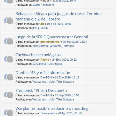
Último mensaje por
Hetzer
«
31 Mar 2026, 16:44
Publicado en
Matrix / Slitherine
Rebajas en Steam para juegos de mesa. Termina
mañana dia 2 de Febrero
Último mensaje por
JR
«
01 Feb 2026, 10:03
Publicado en
[PdL] Steam
Juego de la SERIE Quartermaster General
Último mensaje por
ErwinRommel
«
28 Ene 2026, 16:17
Publicado en
KickStarters, Verkamis, Patreons
Cachivaches tecnológicos
Último mensaje por
Akeno
«
24 Ene 2026, 09:12
Publicado en
La Cantina - Die Kneipe
Donbas '43 y más información
Último mensaje por
DanTGN
«
10 Ene 2026, 16:17
Publicado en
Wargames :: John Tiller Software
Smolensk '43 con Descuento
Último mensaje por
DanTGN
«
15 Sep 2025, 18:54
Publicado en
Wargames :: John Tiller Software
Warplan es posible traducirlo o modding
Último mensaje por
Danielmijas
«
20 Ago 2025, 11:58