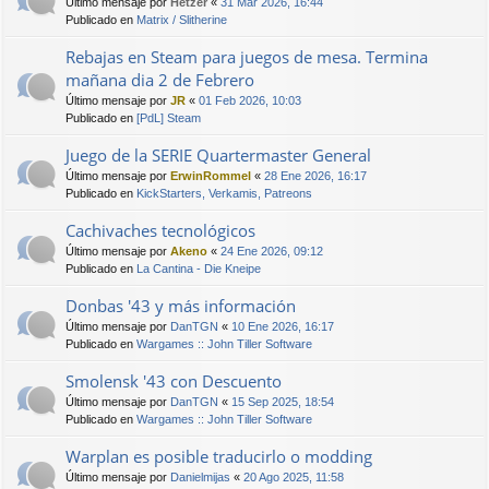
Último mensaje por
Hetzer
«
31 Mar 2026, 16:44
Publicado en
Matrix / Slitherine
Rebajas en Steam para juegos de mesa. Termina
mañana dia 2 de Febrero
Último mensaje por
JR
«
01 Feb 2026, 10:03
Publicado en
[PdL] Steam
Juego de la SERIE Quartermaster General
Último mensaje por
ErwinRommel
«
28 Ene 2026, 16:17
Publicado en
KickStarters, Verkamis, Patreons
Cachivaches tecnológicos
Último mensaje por
Akeno
«
24 Ene 2026, 09:12
Publicado en
La Cantina - Die Kneipe
Donbas '43 y más información
Último mensaje por
DanTGN
«
10 Ene 2026, 16:17
Publicado en
Wargames :: John Tiller Software
Smolensk '43 con Descuento
Último mensaje por
DanTGN
«
15 Sep 2025, 18:54
Publicado en
Wargames :: John Tiller Software
Warplan es posible traducirlo o modding
Último mensaje por
Danielmijas
«
20 Ago 2025, 11:58