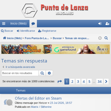
Inicio (Web)
nl
Buscar
Identificarse
or
Registrarse
de
eg
B
ac
Inicio (Web)
os
Foro Punta de Lanza Wargames
Buscar
Temas sin respuesta
nti
ist
u
es
fic
ra
s
rá
ar
rs
c
Temas sin respuesta
a
pi
se
e
r
Ir a búsqueda avanzada
do
Buscar
Búsqueda avanzada
s
Página
1
de
34
2
3
4
5
34
1
Se encontraron más de 1000 coincidencias
…
Temas
Ofertas del Editor en Steam
Último mensaje por
Hetzer
«
23 Jul 2026, 18:57
Publicado en
Matrix / Slitherine