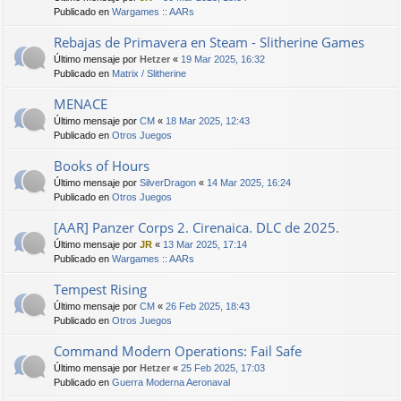
Publicado en
Wargames :: AARs
Rebajas de Primavera en Steam - Slitherine Games
Último mensaje por
Hetzer
«
19 Mar 2025, 16:32
Publicado en
Matrix / Slitherine
MENACE
Último mensaje por
CM
«
18 Mar 2025, 12:43
Publicado en
Otros Juegos
Books of Hours
Último mensaje por
SilverDragon
«
14 Mar 2025, 16:24
Publicado en
Otros Juegos
[AAR] Panzer Corps 2. Cirenaica. DLC de 2025.
Último mensaje por
JR
«
13 Mar 2025, 17:14
Publicado en
Wargames :: AARs
Tempest Rising
Último mensaje por
CM
«
26 Feb 2025, 18:43
Publicado en
Otros Juegos
Command Modern Operations: Fail Safe
Último mensaje por
Hetzer
«
25 Feb 2025, 17:03
Publicado en
Guerra Moderna Aeronaval