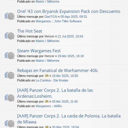
Publicado en
Matrix / Slitherine
Orel '43 con Bryansk Expansion Pack con Descuento
Último mensaje por
DanTGN
«
05 Ago 2025, 09:31
Publicado en
Wargames :: John Tiller Software
The Hot Seat
Último mensaje por
Hetzer
«
21 Jul 2025, 16:54
Publicado en
Matrix / Slitherine
Steam Wargames Fest
Último mensaje por
Hetzer
«
29 Abr 2025, 18:18
Publicado en
Matrix / Slitherine
Rebajas en Fanatical de Warhammer 40k.
Último mensaje por
JR
«
18 Abr 2025, 16:56
Publicado en
La Cantina - Die Kneipe
[AAR] Panzer Corps 2. La batalla de las
Ardenas:Losheim.
Último mensaje por
JR
«
05 Abr 2025, 11:40
Publicado en
Wargames :: AARs
[AAR] Panzer Corps 2. La caida de Polonia. La batalla
de Mlawa
Último mensaje por
JR
«
30 Mar 2025, 18:54