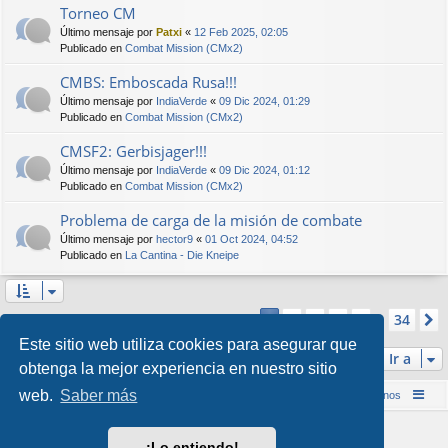
Torneo CM
Último mensaje por
Patxi
«
12 Feb 2025, 02:05
Publicado en
Combat Mission (CMx2)
CMBS: Emboscada Rusa!!!
Último mensaje por
IndiaVerde
«
09 Dic 2024, 01:29
Publicado en
Combat Mission (CMx2)
CMSF2: Gerbisjager!!!
Último mensaje por
IndiaVerde
«
09 Dic 2024, 01:12
Publicado en
Combat Mission (CMx2)
Problema de carga de la misión de combate
Último mensaje por
hector9
«
01 Oct 2024, 04:52
Publicado en
La Cantina - Die Kneipe
Página
1
de
34
2
3
4
5
34
1
Se encontraron más de 1000 coincidencias
…
Este sitio web utiliza cookies para asegurar que
Ir a
obtenga la mejor experiencia en nuestro sitio
web.
Saber más
Inicio (Web)
Foro Punta de Lanza Wargames
Contáctenos
Desarrollado por
phpBB
® Forum Software © phpBB Limited
¡Lo entiendo!
Style por
Arty
&
halilesen