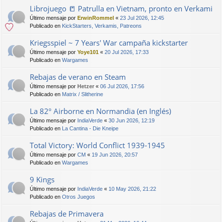
Librojuego 📒 Patrulla en Vietnam, pronto en Verkami
Último mensaje por
ErwinRommel
«
23 Jul 2026, 12:45
Publicado en
KickStarters, Verkamis, Patreons
Kriegsspiel ~ 7 Years' War campaña kickstarter
Último mensaje por
Yoye101
«
20 Jul 2026, 17:33
Publicado en
Wargames
Rebajas de verano en Steam
Último mensaje por
Hetzer
«
06 Jul 2026, 17:56
Publicado en
Matrix / Slitherine
La 82º Airborne en Normandia (en Inglés)
Último mensaje por
IndiaVerde
«
30 Jun 2026, 12:19
Publicado en
La Cantina - Die Kneipe
Total Victory: World Conflict 1939-1945
Último mensaje por
CM
«
19 Jun 2026, 20:57
Publicado en
Wargames
9 Kings
Último mensaje por
IndiaVerde
«
10 May 2026, 21:22
Publicado en
Otros Juegos
Rebajas de Primavera