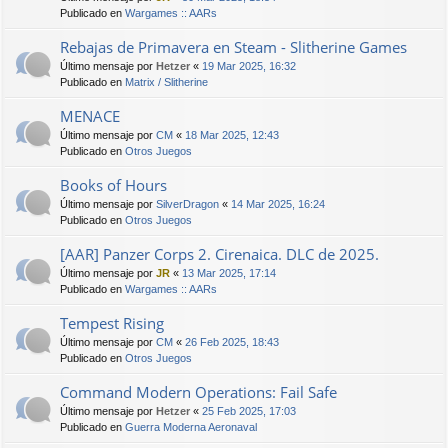
Publicado en
Wargames :: AARs
Rebajas de Primavera en Steam - Slitherine Games
Último mensaje por
Hetzer
«
19 Mar 2025, 16:32
Publicado en
Matrix / Slitherine
MENACE
Último mensaje por
CM
«
18 Mar 2025, 12:43
Publicado en
Otros Juegos
Books of Hours
Último mensaje por
SilverDragon
«
14 Mar 2025, 16:24
Publicado en
Otros Juegos
[AAR] Panzer Corps 2. Cirenaica. DLC de 2025.
Último mensaje por
JR
«
13 Mar 2025, 17:14
Publicado en
Wargames :: AARs
Tempest Rising
Último mensaje por
CM
«
26 Feb 2025, 18:43
Publicado en
Otros Juegos
Command Modern Operations: Fail Safe
Último mensaje por
Hetzer
«
25 Feb 2025, 17:03
Publicado en
Guerra Moderna Aeronaval