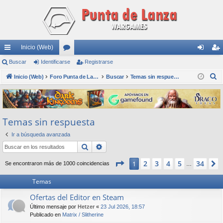
Inicio (Web)
nl
Buscar
Identificarse
or
Registrarse
de
eg
B
ac
Inicio (Web)
os
Foro Punta de Lanza Wargames
Buscar
Temas sin respuesta
nti
ist
u
es
fic
ra
s
rá
ar
rs
c
Temas sin respuesta
a
pi
se
e
r
Ir a búsqueda avanzada
do
Buscar
Búsqueda avanzada
s
Página
1
de
34
2
3
4
5
34
1
Se encontraron más de 1000 coincidencias
…
Temas
Ofertas del Editor en Steam
Último mensaje por
Hetzer
«
23 Jul 2026, 18:57
Publicado en
Matrix / Slitherine