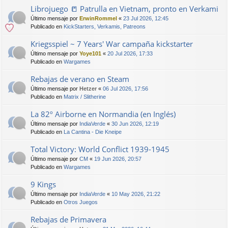
Librojuego 📒 Patrulla en Vietnam, pronto en Verkami
Último mensaje por
ErwinRommel
«
23 Jul 2026, 12:45
Publicado en
KickStarters, Verkamis, Patreons
Kriegsspiel ~ 7 Years' War campaña kickstarter
Último mensaje por
Yoye101
«
20 Jul 2026, 17:33
Publicado en
Wargames
Rebajas de verano en Steam
Último mensaje por
Hetzer
«
06 Jul 2026, 17:56
Publicado en
Matrix / Slitherine
La 82º Airborne en Normandia (en Inglés)
Último mensaje por
IndiaVerde
«
30 Jun 2026, 12:19
Publicado en
La Cantina - Die Kneipe
Total Victory: World Conflict 1939-1945
Último mensaje por
CM
«
19 Jun 2026, 20:57
Publicado en
Wargames
9 Kings
Último mensaje por
IndiaVerde
«
10 May 2026, 21:22
Publicado en
Otros Juegos
Rebajas de Primavera