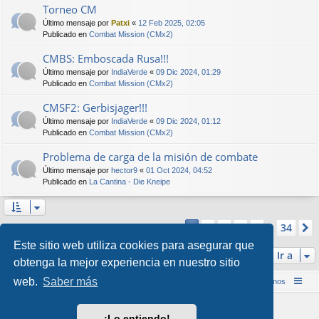
Torneo CM
Último mensaje por
Patxi
«
12 Feb 2025, 02:05
Publicado en
Combat Mission (CMx2)
CMBS: Emboscada Rusa!!!
Último mensaje por
IndiaVerde
«
09 Dic 2024, 01:29
Publicado en
Combat Mission (CMx2)
CMSF2: Gerbisjager!!!
Último mensaje por
IndiaVerde
«
09 Dic 2024, 01:12
Publicado en
Combat Mission (CMx2)
Problema de carga de la misión de combate
Último mensaje por
hector9
«
01 Oct 2024, 04:52
Publicado en
La Cantina - Die Kneipe
Página
1
de
34
2
3
4
5
34
1
Se encontraron más de 1000 coincidencias
…
Este sitio web utiliza cookies para asegurar que
Ir a
obtenga la mejor experiencia en nuestro sitio
web.
Saber más
Inicio (Web)
Foro Punta de Lanza Wargames
Contáctenos
Desarrollado por
phpBB
® Forum Software © phpBB Limited
¡Lo entiendo!
Style por
Arty
&
halilesen