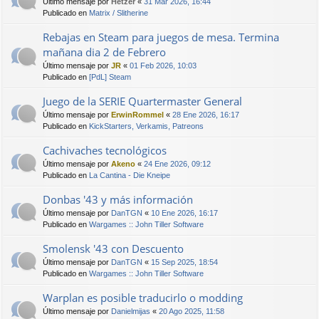
Último mensaje por
Hetzer
«
31 Mar 2026, 16:44
Publicado en
Matrix / Slitherine
Rebajas en Steam para juegos de mesa. Termina
mañana dia 2 de Febrero
Último mensaje por
JR
«
01 Feb 2026, 10:03
Publicado en
[PdL] Steam
Juego de la SERIE Quartermaster General
Último mensaje por
ErwinRommel
«
28 Ene 2026, 16:17
Publicado en
KickStarters, Verkamis, Patreons
Cachivaches tecnológicos
Último mensaje por
Akeno
«
24 Ene 2026, 09:12
Publicado en
La Cantina - Die Kneipe
Donbas '43 y más información
Último mensaje por
DanTGN
«
10 Ene 2026, 16:17
Publicado en
Wargames :: John Tiller Software
Smolensk '43 con Descuento
Último mensaje por
DanTGN
«
15 Sep 2025, 18:54
Publicado en
Wargames :: John Tiller Software
Warplan es posible traducirlo o modding
Último mensaje por
Danielmijas
«
20 Ago 2025, 11:58