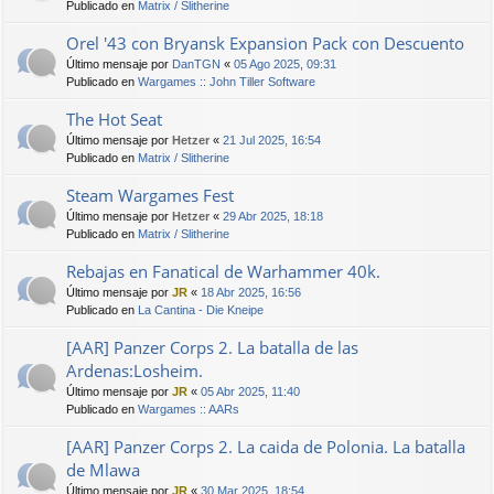
Publicado en
Matrix / Slitherine
Orel '43 con Bryansk Expansion Pack con Descuento
Último mensaje por
DanTGN
«
05 Ago 2025, 09:31
Publicado en
Wargames :: John Tiller Software
The Hot Seat
Último mensaje por
Hetzer
«
21 Jul 2025, 16:54
Publicado en
Matrix / Slitherine
Steam Wargames Fest
Último mensaje por
Hetzer
«
29 Abr 2025, 18:18
Publicado en
Matrix / Slitherine
Rebajas en Fanatical de Warhammer 40k.
Último mensaje por
JR
«
18 Abr 2025, 16:56
Publicado en
La Cantina - Die Kneipe
[AAR] Panzer Corps 2. La batalla de las
Ardenas:Losheim.
Último mensaje por
JR
«
05 Abr 2025, 11:40
Publicado en
Wargames :: AARs
[AAR] Panzer Corps 2. La caida de Polonia. La batalla
de Mlawa
Último mensaje por
JR
«
30 Mar 2025, 18:54