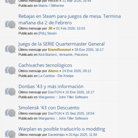
Último mensaje por
Hetzer
«
31 Mar 2026, 16:44
Publicado en
Matrix / Slitherine
Rebajas en Steam para juegos de mesa. Termina
mañana dia 2 de Febrero
Último mensaje por
JR
«
01 Feb 2026, 10:03
Publicado en
[PdL] Steam
Juego de la SERIE Quartermaster General
Último mensaje por
ErwinRommel
«
28 Ene 2026, 16:17
Publicado en
KickStarters, Verkamis, Patreons
Cachivaches tecnológicos
Último mensaje por
Akeno
«
24 Ene 2026, 09:12
Publicado en
La Cantina - Die Kneipe
Donbas '43 y más información
Último mensaje por
DanTGN
«
10 Ene 2026, 16:17
Publicado en
Wargames :: John Tiller Software
Smolensk '43 con Descuento
Último mensaje por
DanTGN
«
15 Sep 2025, 18:54
Publicado en
Wargames :: John Tiller Software
Warplan es posible traducirlo o modding
Último mensaje por
Danielmijas
«
20 Ago 2025, 11:58