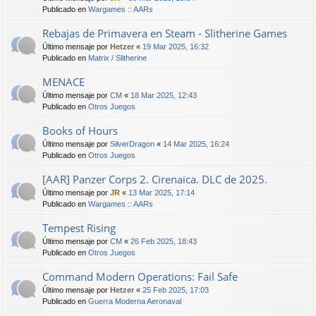
Publicado en
Wargames :: AARs
Rebajas de Primavera en Steam - Slitherine Games
Último mensaje por
Hetzer
«
19 Mar 2025, 16:32
Publicado en
Matrix / Slitherine
MENACE
Último mensaje por
CM
«
18 Mar 2025, 12:43
Publicado en
Otros Juegos
Books of Hours
Último mensaje por
SilverDragon
«
14 Mar 2025, 16:24
Publicado en
Otros Juegos
[AAR] Panzer Corps 2. Cirenaica. DLC de 2025.
Último mensaje por
JR
«
13 Mar 2025, 17:14
Publicado en
Wargames :: AARs
Tempest Rising
Último mensaje por
CM
«
26 Feb 2025, 18:43
Publicado en
Otros Juegos
Command Modern Operations: Fail Safe
Último mensaje por
Hetzer
«
25 Feb 2025, 17:03
Publicado en
Guerra Moderna Aeronaval