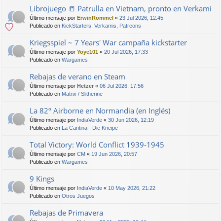
Librojuego 📒 Patrulla en Vietnam, pronto en Verkami
Último mensaje por
ErwinRommel
«
23 Jul 2026, 12:45
Publicado en
KickStarters, Verkamis, Patreons
Kriegsspiel ~ 7 Years' War campaña kickstarter
Último mensaje por
Yoye101
«
20 Jul 2026, 17:33
Publicado en
Wargames
Rebajas de verano en Steam
Último mensaje por
Hetzer
«
06 Jul 2026, 17:56
Publicado en
Matrix / Slitherine
La 82º Airborne en Normandia (en Inglés)
Último mensaje por
IndiaVerde
«
30 Jun 2026, 12:19
Publicado en
La Cantina - Die Kneipe
Total Victory: World Conflict 1939-1945
Último mensaje por
CM
«
19 Jun 2026, 20:57
Publicado en
Wargames
9 Kings
Último mensaje por
IndiaVerde
«
10 May 2026, 21:22
Publicado en
Otros Juegos
Rebajas de Primavera