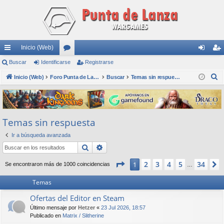
Inicio (Web)
nl
Buscar
Identificarse
or
Registrarse
de
eg
B
ac
Inicio (Web)
os
Foro Punta de Lanza Wargames
Buscar
Temas sin respuesta
nti
ist
u
es
fic
ra
s
rá
ar
rs
c
Temas sin respuesta
a
pi
se
e
r
Ir a búsqueda avanzada
do
Buscar
Búsqueda avanzada
s
Página
1
de
34
2
3
4
5
34
1
Se encontraron más de 1000 coincidencias
…
Temas
Ofertas del Editor en Steam
Último mensaje por
Hetzer
«
23 Jul 2026, 18:57
Publicado en
Matrix / Slitherine