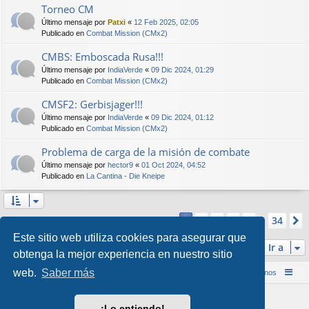
Torneo CM
Último mensaje por
Patxi
«
12 Feb 2025, 02:05
Publicado en
Combat Mission (CMx2)
CMBS: Emboscada Rusa!!!
Último mensaje por
IndiaVerde
«
09 Dic 2024, 01:29
Publicado en
Combat Mission (CMx2)
CMSF2: Gerbisjager!!!
Último mensaje por
IndiaVerde
«
09 Dic 2024, 01:12
Publicado en
Combat Mission (CMx2)
Problema de carga de la misión de combate
Último mensaje por
hector9
«
01 Oct 2024, 04:52
Publicado en
La Cantina - Die Kneipe
Página
1
de
34
2
3
4
5
34
1
Se encontraron más de 1000 coincidencias
…
Este sitio web utiliza cookies para asegurar que
Ir a
obtenga la mejor experiencia en nuestro sitio
web.
Saber más
Inicio (Web)
Foro Punta de Lanza Wargames
Contáctenos
Desarrollado por
phpBB
® Forum Software © phpBB Limited
¡Lo entiendo!
Style por
Arty
&
halilesen