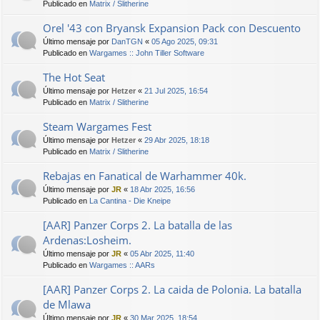
Publicado en
Matrix / Slitherine
Orel '43 con Bryansk Expansion Pack con Descuento
Último mensaje por
DanTGN
«
05 Ago 2025, 09:31
Publicado en
Wargames :: John Tiller Software
The Hot Seat
Último mensaje por
Hetzer
«
21 Jul 2025, 16:54
Publicado en
Matrix / Slitherine
Steam Wargames Fest
Último mensaje por
Hetzer
«
29 Abr 2025, 18:18
Publicado en
Matrix / Slitherine
Rebajas en Fanatical de Warhammer 40k.
Último mensaje por
JR
«
18 Abr 2025, 16:56
Publicado en
La Cantina - Die Kneipe
[AAR] Panzer Corps 2. La batalla de las
Ardenas:Losheim.
Último mensaje por
JR
«
05 Abr 2025, 11:40
Publicado en
Wargames :: AARs
[AAR] Panzer Corps 2. La caida de Polonia. La batalla
de Mlawa
Último mensaje por
JR
«
30 Mar 2025, 18:54