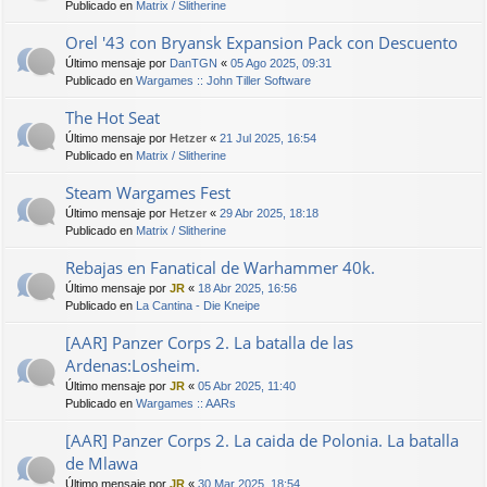
Publicado en
Matrix / Slitherine
Orel '43 con Bryansk Expansion Pack con Descuento
Último mensaje por
DanTGN
«
05 Ago 2025, 09:31
Publicado en
Wargames :: John Tiller Software
The Hot Seat
Último mensaje por
Hetzer
«
21 Jul 2025, 16:54
Publicado en
Matrix / Slitherine
Steam Wargames Fest
Último mensaje por
Hetzer
«
29 Abr 2025, 18:18
Publicado en
Matrix / Slitherine
Rebajas en Fanatical de Warhammer 40k.
Último mensaje por
JR
«
18 Abr 2025, 16:56
Publicado en
La Cantina - Die Kneipe
[AAR] Panzer Corps 2. La batalla de las
Ardenas:Losheim.
Último mensaje por
JR
«
05 Abr 2025, 11:40
Publicado en
Wargames :: AARs
[AAR] Panzer Corps 2. La caida de Polonia. La batalla
de Mlawa
Último mensaje por
JR
«
30 Mar 2025, 18:54