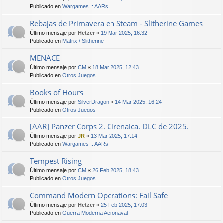
Publicado en
Wargames :: AARs
Rebajas de Primavera en Steam - Slitherine Games
Último mensaje por
Hetzer
«
19 Mar 2025, 16:32
Publicado en
Matrix / Slitherine
MENACE
Último mensaje por
CM
«
18 Mar 2025, 12:43
Publicado en
Otros Juegos
Books of Hours
Último mensaje por
SilverDragon
«
14 Mar 2025, 16:24
Publicado en
Otros Juegos
[AAR] Panzer Corps 2. Cirenaica. DLC de 2025.
Último mensaje por
JR
«
13 Mar 2025, 17:14
Publicado en
Wargames :: AARs
Tempest Rising
Último mensaje por
CM
«
26 Feb 2025, 18:43
Publicado en
Otros Juegos
Command Modern Operations: Fail Safe
Último mensaje por
Hetzer
«
25 Feb 2025, 17:03
Publicado en
Guerra Moderna Aeronaval