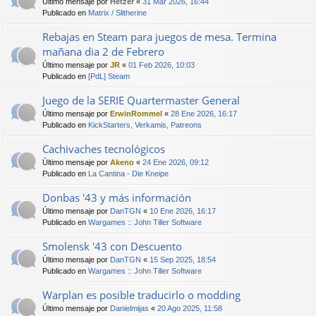
Último mensaje por
Hetzer
«
31 Mar 2026, 16:44
Publicado en
Matrix / Slitherine
Rebajas en Steam para juegos de mesa. Termina
mañana dia 2 de Febrero
Último mensaje por
JR
«
01 Feb 2026, 10:03
Publicado en
[PdL] Steam
Juego de la SERIE Quartermaster General
Último mensaje por
ErwinRommel
«
28 Ene 2026, 16:17
Publicado en
KickStarters, Verkamis, Patreons
Cachivaches tecnológicos
Último mensaje por
Akeno
«
24 Ene 2026, 09:12
Publicado en
La Cantina - Die Kneipe
Donbas '43 y más información
Último mensaje por
DanTGN
«
10 Ene 2026, 16:17
Publicado en
Wargames :: John Tiller Software
Smolensk '43 con Descuento
Último mensaje por
DanTGN
«
15 Sep 2025, 18:54
Publicado en
Wargames :: John Tiller Software
Warplan es posible traducirlo o modding
Último mensaje por
Danielmijas
«
20 Ago 2025, 11:58