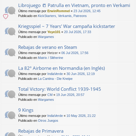
Librojuego 📒 Patrulla en Vietnam, pronto en Verkami
Último mensaje por
ErwinRommel
«
23 Jul 2026, 12:45
Publicado en
KickStarters, Verkamis, Patreons
Kriegsspiel ~ 7 Years' War campaña kickstarter
Último mensaje por
Yoye101
«
20 Jul 2026, 17:33
Publicado en
Wargames
Rebajas de verano en Steam
Último mensaje por
Hetzer
«
06 Jul 2026, 17:56
Publicado en
Matrix / Slitherine
La 82º Airborne en Normandia (en Inglés)
Último mensaje por
IndiaVerde
«
30 Jun 2026, 12:19
Publicado en
La Cantina - Die Kneipe
Total Victory: World Conflict 1939-1945
Último mensaje por
CM
«
19 Jun 2026, 20:57
Publicado en
Wargames
9 Kings
Último mensaje por
IndiaVerde
«
10 May 2026, 21:22
Publicado en
Otros Juegos
Rebajas de Primavera