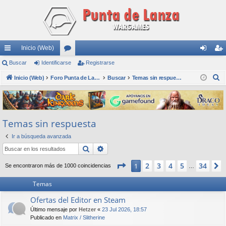
Inicio (Web)
nl
Buscar
Identificarse
or
Registrarse
de
eg
B
ac
Inicio (Web)
os
Foro Punta de Lanza Wargames
Buscar
Temas sin respuesta
nti
ist
u
es
fic
ra
s
rá
ar
rs
c
Temas sin respuesta
a
pi
se
e
r
Ir a búsqueda avanzada
do
Buscar
Búsqueda avanzada
s
Página
1
de
34
2
3
4
5
34
1
Se encontraron más de 1000 coincidencias
…
Temas
Ofertas del Editor en Steam
Último mensaje por
Hetzer
«
23 Jul 2026, 18:57
Publicado en
Matrix / Slitherine