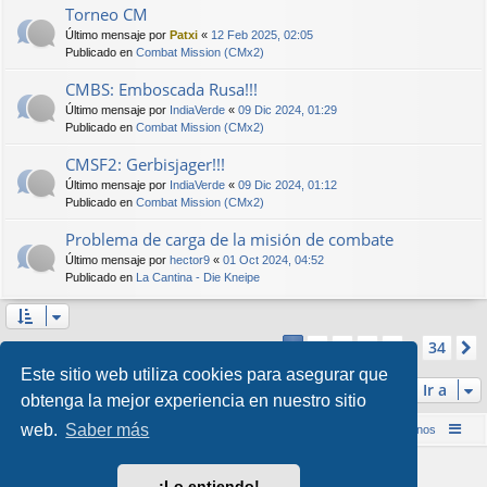
Torneo CM
Último mensaje por
Patxi
«
12 Feb 2025, 02:05
Publicado en
Combat Mission (CMx2)
CMBS: Emboscada Rusa!!!
Último mensaje por
IndiaVerde
«
09 Dic 2024, 01:29
Publicado en
Combat Mission (CMx2)
CMSF2: Gerbisjager!!!
Último mensaje por
IndiaVerde
«
09 Dic 2024, 01:12
Publicado en
Combat Mission (CMx2)
Problema de carga de la misión de combate
Último mensaje por
hector9
«
01 Oct 2024, 04:52
Publicado en
La Cantina - Die Kneipe
Página
1
de
34
2
3
4
5
34
1
Se encontraron más de 1000 coincidencias
…
Este sitio web utiliza cookies para asegurar que
Ir a
obtenga la mejor experiencia en nuestro sitio
web.
Saber más
Inicio (Web)
Foro Punta de Lanza Wargames
Contáctenos
Desarrollado por
phpBB
® Forum Software © phpBB Limited
¡Lo entiendo!
Style por
Arty
&
halilesen