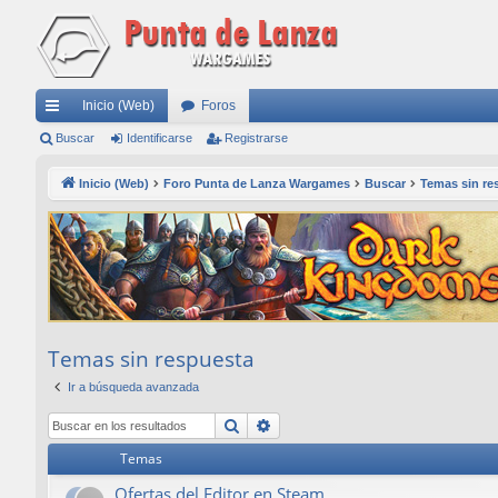
Inicio (Web)
Foros
nl
Buscar
Identificarse
Registrarse
ac
Inicio (Web)
Foro Punta de Lanza Wargames
Buscar
Temas sin re
es
rá
pi
do
s
Temas sin respuesta
Ir a búsqueda avanzada
Buscar
Búsqueda avanzada
Temas
Ofertas del Editor en Steam