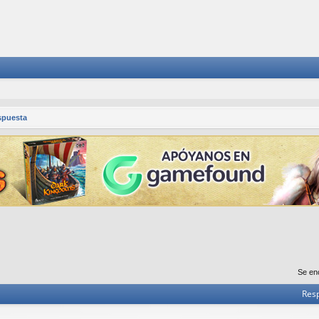
spuesta
Se en
Res