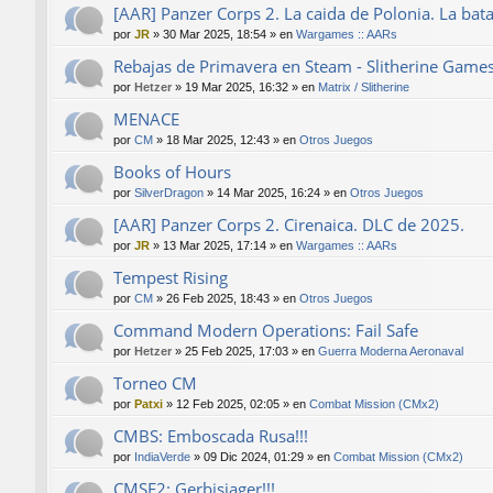
[AAR] Panzer Corps 2. La caida de Polonia. La bat
por
JR
»
30 Mar 2025, 18:54
» en
Wargames :: AARs
Rebajas de Primavera en Steam - Slitherine Game
por
Hetzer
»
19 Mar 2025, 16:32
» en
Matrix / Slitherine
MENACE
por
CM
»
18 Mar 2025, 12:43
» en
Otros Juegos
Books of Hours
por
SilverDragon
»
14 Mar 2025, 16:24
» en
Otros Juegos
[AAR] Panzer Corps 2. Cirenaica. DLC de 2025.
por
JR
»
13 Mar 2025, 17:14
» en
Wargames :: AARs
Tempest Rising
por
CM
»
26 Feb 2025, 18:43
» en
Otros Juegos
Command Modern Operations: Fail Safe
por
Hetzer
»
25 Feb 2025, 17:03
» en
Guerra Moderna Aeronaval
Torneo CM
por
Patxi
»
12 Feb 2025, 02:05
» en
Combat Mission (CMx2)
CMBS: Emboscada Rusa!!!
por
IndiaVerde
»
09 Dic 2024, 01:29
» en
Combat Mission (CMx2)
CMSF2: Gerbisjager!!!