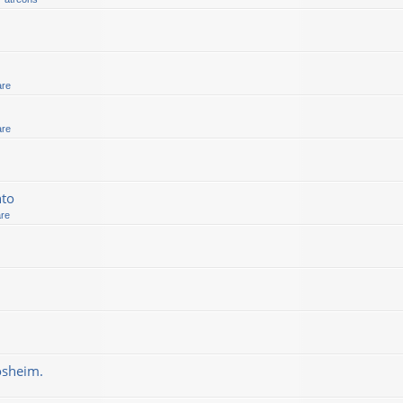
are
are
nto
are
osheim.