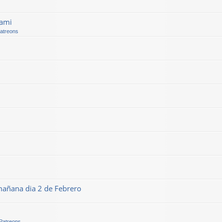
kami
Patreons
mañana dia 2 de Febrero
 Patreons