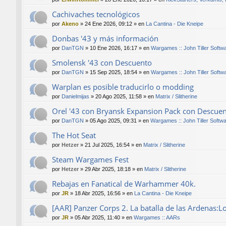
Cachivaches tecnológicos
por
Akeno
»
24 Ene 2026, 09:12
» en
La Cantina - Die Kneipe
Donbas '43 y más información
por
DanTGN
»
10 Ene 2026, 16:17
» en
Wargames :: John Tiller Softw
Smolensk '43 con Descuento
por
DanTGN
»
15 Sep 2025, 18:54
» en
Wargames :: John Tiller Softw
Warplan es posible traducirlo o modding
por
Danielmijas
»
20 Ago 2025, 11:58
» en
Matrix / Slitherine
Orel '43 con Bryansk Expansion Pack con Descue
por
DanTGN
»
05 Ago 2025, 09:31
» en
Wargames :: John Tiller Softw
The Hot Seat
por
Hetzer
»
21 Jul 2025, 16:54
» en
Matrix / Slitherine
Steam Wargames Fest
por
Hetzer
»
29 Abr 2025, 18:18
» en
Matrix / Slitherine
Rebajas en Fanatical de Warhammer 40k.
por
JR
»
18 Abr 2025, 16:56
» en
La Cantina - Die Kneipe
[AAR] Panzer Corps 2. La batalla de las Ardenas:L
por
JR
»
05 Abr 2025, 11:40
» en
Wargames :: AARs