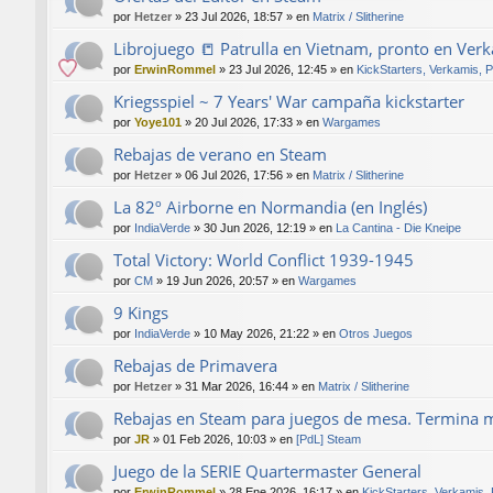
por
Hetzer
»
23 Jul 2026, 18:57
» en
Matrix / Slitherine
Librojuego 📒 Patrulla en Vietnam, pronto en Ver
por
ErwinRommel
»
23 Jul 2026, 12:45
» en
KickStarters, Verkamis, 
Kriegsspiel ~ 7 Years' War campaña kickstarter
por
Yoye101
»
20 Jul 2026, 17:33
» en
Wargames
Rebajas de verano en Steam
por
Hetzer
»
06 Jul 2026, 17:56
» en
Matrix / Slitherine
La 82º Airborne en Normandia (en Inglés)
por
IndiaVerde
»
30 Jun 2026, 12:19
» en
La Cantina - Die Kneipe
Total Victory: World Conflict 1939-1945
por
CM
»
19 Jun 2026, 20:57
» en
Wargames
9 Kings
por
IndiaVerde
»
10 May 2026, 21:22
» en
Otros Juegos
Rebajas de Primavera
por
Hetzer
»
31 Mar 2026, 16:44
» en
Matrix / Slitherine
Rebajas en Steam para juegos de mesa. Termina 
por
JR
»
01 Feb 2026, 10:03
» en
[PdL] Steam
Juego de la SERIE Quartermaster General
por
ErwinRommel
»
28 Ene 2026, 16:17
» en
KickStarters, Verkamis,