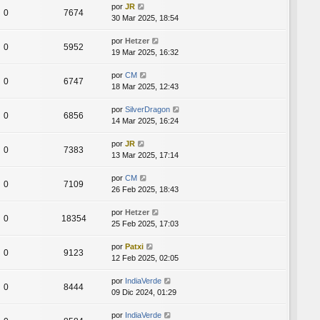
por
JR
0
7674
30 Mar 2025, 18:54
por
Hetzer
0
5952
19 Mar 2025, 16:32
por
CM
0
6747
18 Mar 2025, 12:43
por
SilverDragon
0
6856
14 Mar 2025, 16:24
por
JR
0
7383
13 Mar 2025, 17:14
por
CM
0
7109
26 Feb 2025, 18:43
por
Hetzer
0
18354
25 Feb 2025, 17:03
por
Patxi
0
9123
12 Feb 2025, 02:05
por
IndiaVerde
0
8444
09 Dic 2024, 01:29
por
IndiaVerde