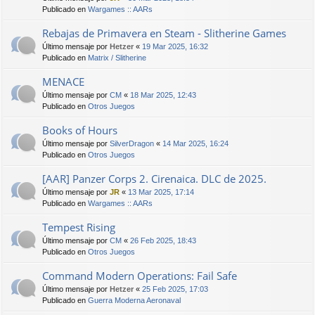
Publicado en
Wargames :: AARs
Rebajas de Primavera en Steam - Slitherine Games
Último mensaje por
Hetzer
«
19 Mar 2025, 16:32
Publicado en
Matrix / Slitherine
MENACE
Último mensaje por
CM
«
18 Mar 2025, 12:43
Publicado en
Otros Juegos
Books of Hours
Último mensaje por
SilverDragon
«
14 Mar 2025, 16:24
Publicado en
Otros Juegos
[AAR] Panzer Corps 2. Cirenaica. DLC de 2025.
Último mensaje por
JR
«
13 Mar 2025, 17:14
Publicado en
Wargames :: AARs
Tempest Rising
Último mensaje por
CM
«
26 Feb 2025, 18:43
Publicado en
Otros Juegos
Command Modern Operations: Fail Safe
Último mensaje por
Hetzer
«
25 Feb 2025, 17:03
Publicado en
Guerra Moderna Aeronaval