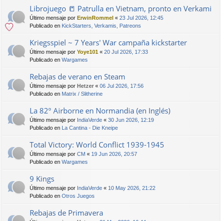
Librojuego 📒 Patrulla en Vietnam, pronto en Verkami
Último mensaje por
ErwinRommel
«
23 Jul 2026, 12:45
Publicado en
KickStarters, Verkamis, Patreons
Kriegsspiel ~ 7 Years' War campaña kickstarter
Último mensaje por
Yoye101
«
20 Jul 2026, 17:33
Publicado en
Wargames
Rebajas de verano en Steam
Último mensaje por
Hetzer
«
06 Jul 2026, 17:56
Publicado en
Matrix / Slitherine
La 82º Airborne en Normandia (en Inglés)
Último mensaje por
IndiaVerde
«
30 Jun 2026, 12:19
Publicado en
La Cantina - Die Kneipe
Total Victory: World Conflict 1939-1945
Último mensaje por
CM
«
19 Jun 2026, 20:57
Publicado en
Wargames
9 Kings
Último mensaje por
IndiaVerde
«
10 May 2026, 21:22
Publicado en
Otros Juegos
Rebajas de Primavera