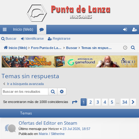
Inicio (Web)
nl
Buscar
Identificarse
or
Registrarse
de
eg
B
ac
Inicio (Web)
os
Foro Punta de Lanza Wargames
Buscar
Temas sin respuesta
nti
ist
u
es
fic
ra
s
rá
ar
rs
c
Temas sin respuesta
a
pi
se
e
r
Ir a búsqueda avanzada
do
Buscar
Búsqueda avanzada
s
Página
1
de
34
2
3
4
5
34
1
Se encontraron más de 1000 coincidencias
…
Temas
Ofertas del Editor en Steam
Último mensaje por
Hetzer
«
23 Jul 2026, 18:57
Publicado en
Matrix / Slitherine