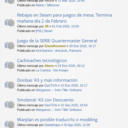
Último mensaje por
Hetzer
«
31 Mar 2026, 16:44
Publicado en
Matrix / Slitherine
Rebajas en Steam para juegos de mesa. Termina
mañana dia 2 de Febrero
Último mensaje por
JR
«
01 Feb 2026, 10:03
Publicado en
[PdL] Steam
Juego de la SERIE Quartermaster General
Último mensaje por
ErwinRommel
«
28 Ene 2026, 16:17
Publicado en
KickStarters, Verkamis, Patreons
Cachivaches tecnológicos
Último mensaje por
Akeno
«
24 Ene 2026, 09:12
Publicado en
La Cantina - Die Kneipe
Donbas '43 y más información
Último mensaje por
DanTGN
«
10 Ene 2026, 16:17
Publicado en
Wargames :: John Tiller Software
Smolensk '43 con Descuento
Último mensaje por
DanTGN
«
15 Sep 2025, 18:54
Publicado en
Wargames :: John Tiller Software
Warplan es posible traducirlo o modding
Último mensaje por
Danielmijas
«
20 Ago 2025, 11:58