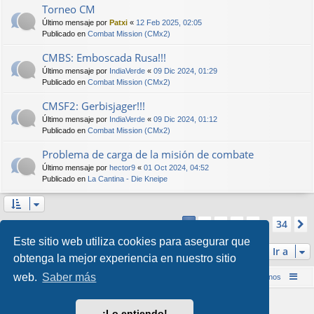
Torneo CM
Último mensaje por
Patxi
«
12 Feb 2025, 02:05
Publicado en
Combat Mission (CMx2)
CMBS: Emboscada Rusa!!!
Último mensaje por
IndiaVerde
«
09 Dic 2024, 01:29
Publicado en
Combat Mission (CMx2)
CMSF2: Gerbisjager!!!
Último mensaje por
IndiaVerde
«
09 Dic 2024, 01:12
Publicado en
Combat Mission (CMx2)
Problema de carga de la misión de combate
Último mensaje por
hector9
«
01 Oct 2024, 04:52
Publicado en
La Cantina - Die Kneipe
Página
1
de
34
2
3
4
5
34
1
Se encontraron más de 1000 coincidencias
…
Este sitio web utiliza cookies para asegurar que
Ir a
obtenga la mejor experiencia en nuestro sitio
web.
Saber más
Inicio (Web)
Foro Punta de Lanza Wargames
Contáctenos
Desarrollado por
phpBB
® Forum Software © phpBB Limited
¡Lo entiendo!
Style por
Arty
&
halilesen