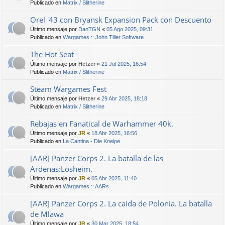
Publicado en
Matrix / Slitherine
Orel '43 con Bryansk Expansion Pack con Descuento
Último mensaje por
DanTGN
«
05 Ago 2025, 09:31
Publicado en
Wargames :: John Tiller Software
The Hot Seat
Último mensaje por
Hetzer
«
21 Jul 2025, 16:54
Publicado en
Matrix / Slitherine
Steam Wargames Fest
Último mensaje por
Hetzer
«
29 Abr 2025, 18:18
Publicado en
Matrix / Slitherine
Rebajas en Fanatical de Warhammer 40k.
Último mensaje por
JR
«
18 Abr 2025, 16:56
Publicado en
La Cantina - Die Kneipe
[AAR] Panzer Corps 2. La batalla de las
Ardenas:Losheim.
Último mensaje por
JR
«
05 Abr 2025, 11:40
Publicado en
Wargames :: AARs
[AAR] Panzer Corps 2. La caida de Polonia. La batalla
de Mlawa
Último mensaje por
JR
«
30 Mar 2025, 18:54