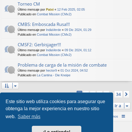
Torneo CM
Último mensaje por
Patxi
«
12 Feb 2025, 02:05
Publicado en
Combat Mission (CMx2)
CMBS: Emboscada Rusa!!!
Último mensaje por
IndiaVerde
«
09 Dic 2024, 01:29
Publicado en
Combat Mission (CMx2)
CMSF2: Gerbisjager!!!
Último mensaje por
IndiaVerde
«
09 Dic 2024, 01:12
Publicado en
Combat Mission (CMx2)
Problema de carga de la misión de combate
Último mensaje por
hector9
«
01 Oct 2024, 04:52
Publicado en
La Cantina - Die Kneipe
Página
1
de
34
2
3
4
5
34
1
Se encontraron más de 1000 coincidencias
…
Este sitio web utiliza cookies para asegurar que
Ir a
obtenga la mejor experiencia en nuestro sitio
web.
Saber más
Inicio (Web)
Foro Punta de Lanza Wargames
Contáctenos
Desarrollado por
phpBB
® Forum Software © phpBB Limited
¡Lo entiendo!
Style por
Arty
&
halilesen