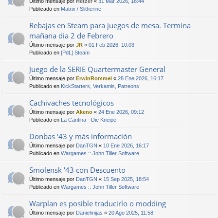
Último mensaje por
Hetzer
«
31 Mar 2026, 16:44
Publicado en
Matrix / Slitherine
Rebajas en Steam para juegos de mesa. Termina
mañana dia 2 de Febrero
Último mensaje por
JR
«
01 Feb 2026, 10:03
Publicado en
[PdL] Steam
Juego de la SERIE Quartermaster General
Último mensaje por
ErwinRommel
«
28 Ene 2026, 16:17
Publicado en
KickStarters, Verkamis, Patreons
Cachivaches tecnológicos
Último mensaje por
Akeno
«
24 Ene 2026, 09:12
Publicado en
La Cantina - Die Kneipe
Donbas '43 y más información
Último mensaje por
DanTGN
«
10 Ene 2026, 16:17
Publicado en
Wargames :: John Tiller Software
Smolensk '43 con Descuento
Último mensaje por
DanTGN
«
15 Sep 2025, 18:54
Publicado en
Wargames :: John Tiller Software
Warplan es posible traducirlo o modding
Último mensaje por
Danielmijas
«
20 Ago 2025, 11:58