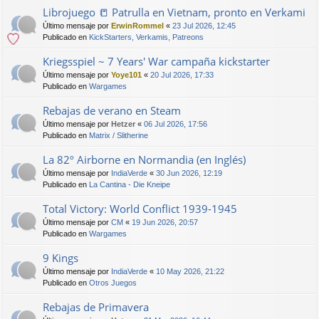
Librojuego 📒 Patrulla en Vietnam, pronto en Verkami
Último mensaje por
ErwinRommel
«
23 Jul 2026, 12:45
Publicado en
KickStarters, Verkamis, Patreons
Kriegsspiel ~ 7 Years' War campaña kickstarter
Último mensaje por
Yoye101
«
20 Jul 2026, 17:33
Publicado en
Wargames
Rebajas de verano en Steam
Último mensaje por
Hetzer
«
06 Jul 2026, 17:56
Publicado en
Matrix / Slitherine
La 82º Airborne en Normandia (en Inglés)
Último mensaje por
IndiaVerde
«
30 Jun 2026, 12:19
Publicado en
La Cantina - Die Kneipe
Total Victory: World Conflict 1939-1945
Último mensaje por
CM
«
19 Jun 2026, 20:57
Publicado en
Wargames
9 Kings
Último mensaje por
IndiaVerde
«
10 May 2026, 21:22
Publicado en
Otros Juegos
Rebajas de Primavera