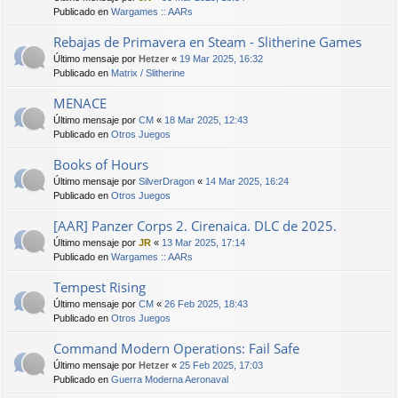
Publicado en
Wargames :: AARs
Rebajas de Primavera en Steam - Slitherine Games
Último mensaje por
Hetzer
«
19 Mar 2025, 16:32
Publicado en
Matrix / Slitherine
MENACE
Último mensaje por
CM
«
18 Mar 2025, 12:43
Publicado en
Otros Juegos
Books of Hours
Último mensaje por
SilverDragon
«
14 Mar 2025, 16:24
Publicado en
Otros Juegos
[AAR] Panzer Corps 2. Cirenaica. DLC de 2025.
Último mensaje por
JR
«
13 Mar 2025, 17:14
Publicado en
Wargames :: AARs
Tempest Rising
Último mensaje por
CM
«
26 Feb 2025, 18:43
Publicado en
Otros Juegos
Command Modern Operations: Fail Safe
Último mensaje por
Hetzer
«
25 Feb 2025, 17:03
Publicado en
Guerra Moderna Aeronaval