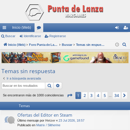
Inicio (Web)
nl
Buscar
Identificarse
or
Registrarse
de
eg
B
ac
Inicio (Web)
os
Foro Punta de Lanza Wargames
Buscar
Temas sin respuesta
nti
ist
u
es
fic
ra
s
rá
ar
rs
c
Temas sin respuesta
a
pi
se
e
r
Ir a búsqueda avanzada
do
Buscar
Búsqueda avanzada
s
Página
1
de
34
2
3
4
5
34
1
Se encontraron más de 1000 coincidencias
…
Temas
Ofertas del Editor en Steam
Último mensaje por
Hetzer
«
23 Jul 2026, 18:57
Publicado en
Matrix / Slitherine