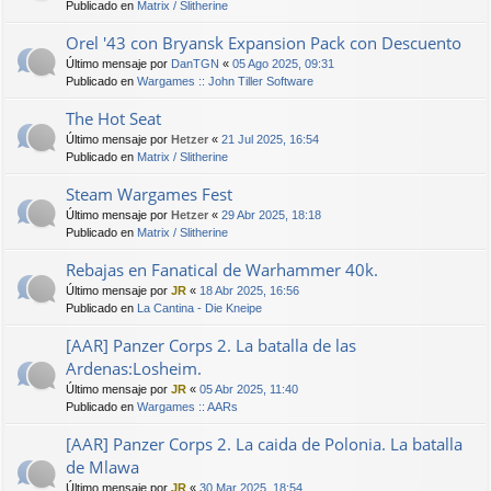
Publicado en
Matrix / Slitherine
Orel '43 con Bryansk Expansion Pack con Descuento
Último mensaje por
DanTGN
«
05 Ago 2025, 09:31
Publicado en
Wargames :: John Tiller Software
The Hot Seat
Último mensaje por
Hetzer
«
21 Jul 2025, 16:54
Publicado en
Matrix / Slitherine
Steam Wargames Fest
Último mensaje por
Hetzer
«
29 Abr 2025, 18:18
Publicado en
Matrix / Slitherine
Rebajas en Fanatical de Warhammer 40k.
Último mensaje por
JR
«
18 Abr 2025, 16:56
Publicado en
La Cantina - Die Kneipe
[AAR] Panzer Corps 2. La batalla de las
Ardenas:Losheim.
Último mensaje por
JR
«
05 Abr 2025, 11:40
Publicado en
Wargames :: AARs
[AAR] Panzer Corps 2. La caida de Polonia. La batalla
de Mlawa
Último mensaje por
JR
«
30 Mar 2025, 18:54