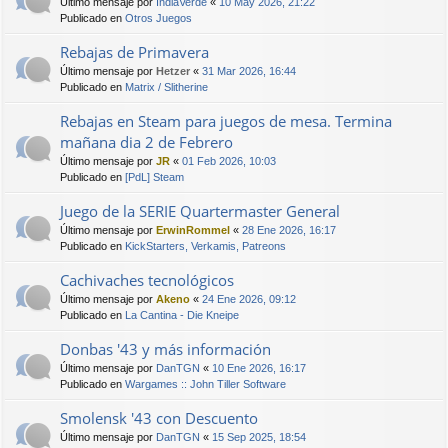
Último mensaje por
IndiaVerde
«
10 May 2026, 21:22
Publicado en
Otros Juegos
Rebajas de Primavera
Último mensaje por
Hetzer
«
31 Mar 2026, 16:44
Publicado en
Matrix / Slitherine
Rebajas en Steam para juegos de mesa. Termina
mañana dia 2 de Febrero
Último mensaje por
JR
«
01 Feb 2026, 10:03
Publicado en
[PdL] Steam
Juego de la SERIE Quartermaster General
Último mensaje por
ErwinRommel
«
28 Ene 2026, 16:17
Publicado en
KickStarters, Verkamis, Patreons
Cachivaches tecnológicos
Último mensaje por
Akeno
«
24 Ene 2026, 09:12
Publicado en
La Cantina - Die Kneipe
Donbas '43 y más información
Último mensaje por
DanTGN
«
10 Ene 2026, 16:17
Publicado en
Wargames :: John Tiller Software
Smolensk '43 con Descuento
Último mensaje por
DanTGN
«
15 Sep 2025, 18:54