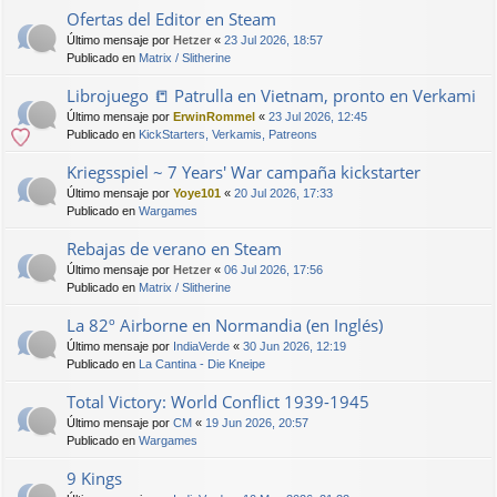
Ofertas del Editor en Steam
Último mensaje por
Hetzer
«
23 Jul 2026, 18:57
Publicado en
Matrix / Slitherine
Librojuego 📒 Patrulla en Vietnam, pronto en Verkami
Último mensaje por
ErwinRommel
«
23 Jul 2026, 12:45
Publicado en
KickStarters, Verkamis, Patreons
Kriegsspiel ~ 7 Years' War campaña kickstarter
Último mensaje por
Yoye101
«
20 Jul 2026, 17:33
Publicado en
Wargames
Rebajas de verano en Steam
Último mensaje por
Hetzer
«
06 Jul 2026, 17:56
Publicado en
Matrix / Slitherine
La 82º Airborne en Normandia (en Inglés)
Último mensaje por
IndiaVerde
«
30 Jun 2026, 12:19
Publicado en
La Cantina - Die Kneipe
Total Victory: World Conflict 1939-1945
Último mensaje por
CM
«
19 Jun 2026, 20:57
Publicado en
Wargames
9 Kings