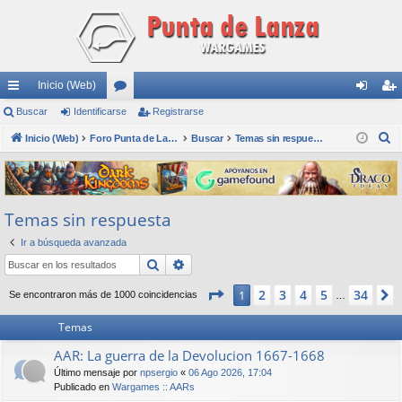
Inicio (Web)
nl
Buscar
Identificarse
or
Registrarse
de
eg
B
ac
Inicio (Web)
os
Foro Punta de Lanza Wargames
Buscar
Temas sin respuesta
nti
ist
u
es
fic
ra
s
rá
ar
rs
c
Temas sin respuesta
a
pi
se
e
r
Ir a búsqueda avanzada
do
Buscar
Búsqueda avanzada
s
Página
1
de
34
2
3
4
5
34
1
Se encontraron más de 1000 coincidencias
…
Temas
AAR: La guerra de la Devolucion 1667-1668
Último mensaje por
npsergio
«
06 Ago 2026, 17:04
Publicado en
Wargames :: AARs