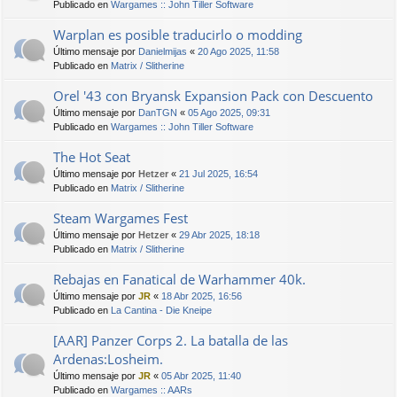
Publicado en
Wargames :: John Tiller Software
Warplan es posible traducirlo o modding
Último mensaje por
Danielmijas
«
20 Ago 2025, 11:58
Publicado en
Matrix / Slitherine
Orel '43 con Bryansk Expansion Pack con Descuento
Último mensaje por
DanTGN
«
05 Ago 2025, 09:31
Publicado en
Wargames :: John Tiller Software
The Hot Seat
Último mensaje por
Hetzer
«
21 Jul 2025, 16:54
Publicado en
Matrix / Slitherine
Steam Wargames Fest
Último mensaje por
Hetzer
«
29 Abr 2025, 18:18
Publicado en
Matrix / Slitherine
Rebajas en Fanatical de Warhammer 40k.
Último mensaje por
JR
«
18 Abr 2025, 16:56
Publicado en
La Cantina - Die Kneipe
[AAR] Panzer Corps 2. La batalla de las
Ardenas:Losheim.
Último mensaje por
JR
«
05 Abr 2025, 11:40
Publicado en
Wargames :: AARs