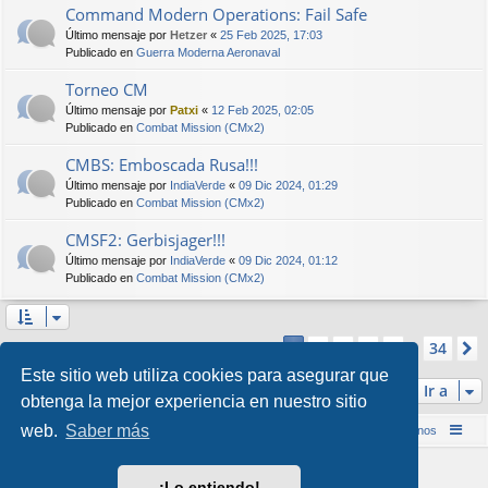
Command Modern Operations: Fail Safe
Último mensaje por
Hetzer
«
25 Feb 2025, 17:03
Publicado en
Guerra Moderna Aeronaval
Torneo CM
Último mensaje por
Patxi
«
12 Feb 2025, 02:05
Publicado en
Combat Mission (CMx2)
CMBS: Emboscada Rusa!!!
Último mensaje por
IndiaVerde
«
09 Dic 2024, 01:29
Publicado en
Combat Mission (CMx2)
CMSF2: Gerbisjager!!!
Último mensaje por
IndiaVerde
«
09 Dic 2024, 01:12
Publicado en
Combat Mission (CMx2)
Página
1
de
34
2
3
4
5
34
1
Se encontraron más de 1000 coincidencias
…
Este sitio web utiliza cookies para asegurar que
Ir a
obtenga la mejor experiencia en nuestro sitio
web.
Saber más
Inicio (Web)
Foro Punta de Lanza Wargames
Contáctenos
Desarrollado por
phpBB
® Forum Software © phpBB Limited
¡Lo entiendo!
Style por
Arty
&
halilesen