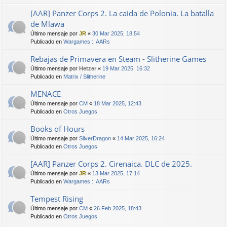
[AAR] Panzer Corps 2. La caida de Polonia. La batalla
de Mlawa
Último mensaje por
JR
«
30 Mar 2025, 18:54
Publicado en
Wargames :: AARs
Rebajas de Primavera en Steam - Slitherine Games
Último mensaje por
Hetzer
«
19 Mar 2025, 16:32
Publicado en
Matrix / Slitherine
MENACE
Último mensaje por
CM
«
18 Mar 2025, 12:43
Publicado en
Otros Juegos
Books of Hours
Último mensaje por
SilverDragon
«
14 Mar 2025, 16:24
Publicado en
Otros Juegos
[AAR] Panzer Corps 2. Cirenaica. DLC de 2025.
Último mensaje por
JR
«
13 Mar 2025, 17:14
Publicado en
Wargames :: AARs
Tempest Rising
Último mensaje por
CM
«
26 Feb 2025, 18:43
Publicado en
Otros Juegos