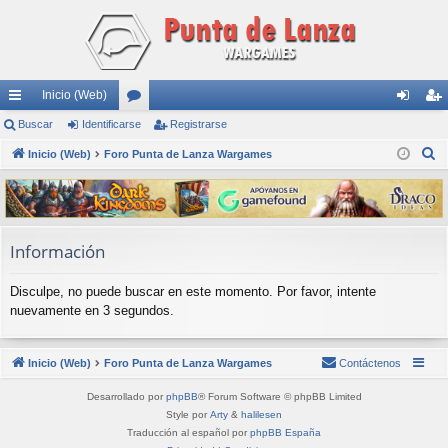
Inicio (Web)
nl
Buscar
Identificarse
or
Registrarse
de
eg
B
ac
Inicio (Web)
Foro Punta de Lanza Wargames
os
nti
ist
u
es
fic
ra
s
rá
ar
rs
c
a
pi
se
e
Información
r
do
Disculpe, no puede buscar en este momento. Por favor, intente
s
nuevamente en 3 segundos.
Inicio (Web)
Foro Punta de Lanza Wargames
Contáctenos
Desarrollado por
phpBB
® Forum Software © phpBB Limited
Style por
Arty
&
halilesen
Traducción al español por
phpBB España