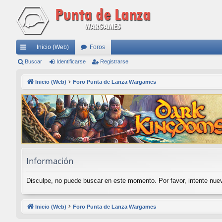
Inicio (Web)
Foros
nl
Buscar
Identificarse
Registrarse
ac
Inicio (Web)
Foro Punta de Lanza Wargames
es
rá
pi
do
s
Información
Disculpe, no puede buscar en este momento. Por favor, intente nu
Inicio (Web)
Foro Punta de Lanza Wargames