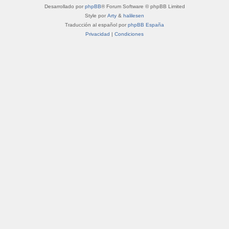
Desarrollado por
phpBB
® Forum Software © phpBB Limited
Style por
Arty
&
halilesen
Traducción al español por
phpBB España
Privacidad
|
Condiciones