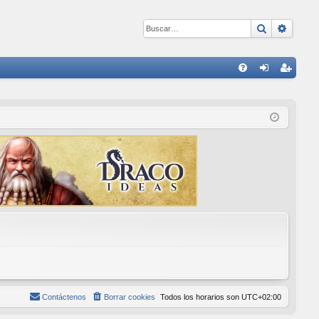
Buscar
Búsqu
E
FA
de
eg
Q
nti
ist
fic
ra
ar
rs
se
e
Contáctenos
Borrar cookies
Todos los horarios son
UTC+02:00