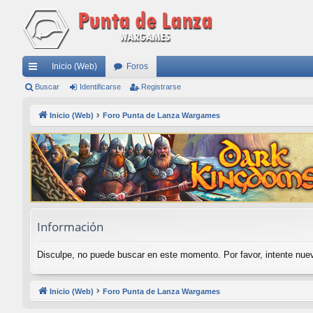
Inicio (Web)
Foros
nl
Buscar
Identificarse
Registrarse
ac
Inicio (Web)
Foro Punta de Lanza Wargames
es
rá
pi
do
s
Información
Disculpe, no puede buscar en este momento. Por favor, intente nu
Inicio (Web)
Foro Punta de Lanza Wargames