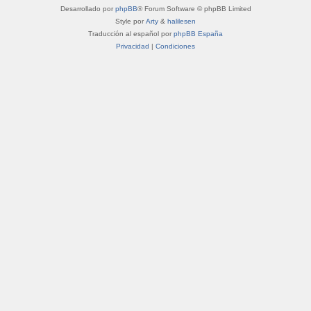
Desarrollado por
phpBB
® Forum Software © phpBB Limited
Style por
Arty
&
halilesen
Traducción al español por
phpBB España
Privacidad
|
Condiciones