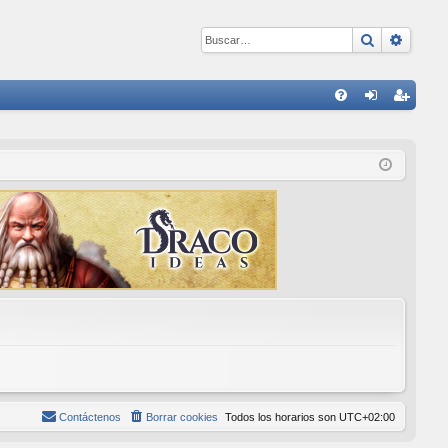
Buscar
Búsqu
E
FA
de
eg
Q
nti
ist
fic
ra
ar
rs
se
e
Contáctenos
Borrar cookies
Todos los horarios son
UTC+02:00