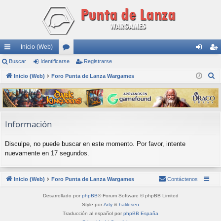
Inicio (Web)
nl
Buscar
Identificarse
or
Registrarse
de
eg
B
ac
Inicio (Web)
Foro Punta de Lanza Wargames
os
nti
ist
u
es
fic
ra
s
rá
ar
rs
c
a
pi
se
e
Información
r
do
Disculpe, no puede buscar en este momento. Por favor, intente
s
nuevamente en 17 segundos.
Inicio (Web)
Foro Punta de Lanza Wargames
Contáctenos
Desarrollado por
phpBB
® Forum Software © phpBB Limited
Style por
Arty
&
halilesen
Traducción al español por
phpBB España