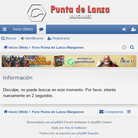
Inicio (Web)
nl
Buscar
Identificarse
or
Registrarse
de
eg
B
ac
Inicio (Web)
Foro Punta de Lanza Wargames
os
nti
ist
u
es
fic
ra
s
rá
ar
rs
c
a
pi
se
e
Información
r
do
Disculpe, no puede buscar en este momento. Por favor, intente
s
nuevamente en 2 segundos.
Inicio (Web)
Foro Punta de Lanza Wargames
Contáctenos
Desarrollado por
phpBB
® Forum Software © phpBB Limited
Style por
Arty
&
halilesen
Traducción al español por
phpBB España