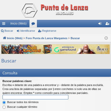
Inicio (Web)
nl
Buscar
Identificarse
or
Registrarse
de
eg
ac
Inicio (Web)
Foro Punta de Lanza Wargames
os
Buscar
nti
ist
es
fic
ra
rá
ar
rs
Buscar
pi
se
e
do
Consulta
s
Buscar palabras clave:
Escriba
+
delante de una palabra a encontrar y
-
delante de la palabra para excluirla.
Crea una lista de palabras separadas por
|
entre corchetes si solo una de ellas se
quiere encontrar. Emplee
*
como comodín para coincidencias parciales.
Buscar todos los términos
Buscar cualquier término