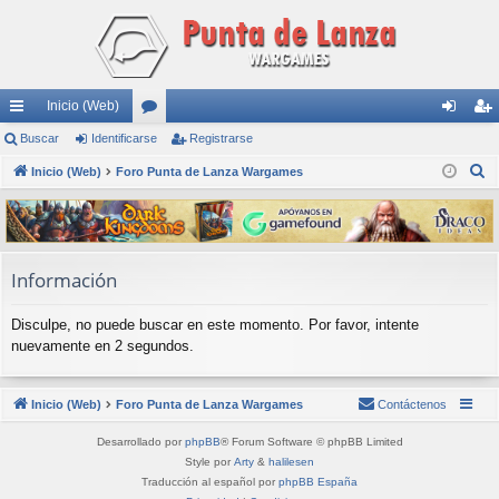
Inicio (Web)
nl
Buscar
Identificarse
or
Registrarse
de
eg
B
ac
Inicio (Web)
Foro Punta de Lanza Wargames
os
nti
ist
u
es
fic
ra
s
rá
ar
rs
c
a
pi
se
e
Información
r
do
Disculpe, no puede buscar en este momento. Por favor, intente
s
nuevamente en 2 segundos.
Inicio (Web)
Foro Punta de Lanza Wargames
Contáctenos
Desarrollado por
phpBB
® Forum Software © phpBB Limited
Style por
Arty
&
halilesen
Traducción al español por
phpBB España