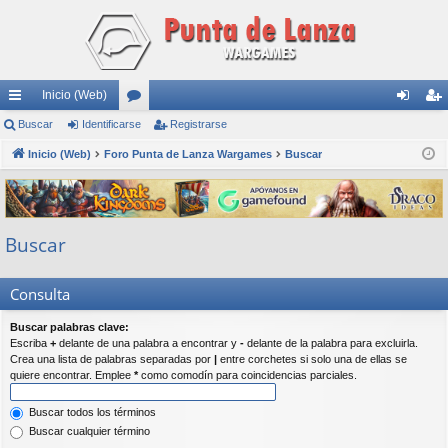
Inicio (Web)
nl
Buscar
Identificarse
or
Registrarse
de
eg
ac
Inicio (Web)
Foro Punta de Lanza Wargames
os
Buscar
nti
ist
es
fic
ra
rá
ar
rs
Buscar
pi
se
e
do
Consulta
s
Buscar palabras clave:
Escriba
+
delante de una palabra a encontrar y
-
delante de la palabra para excluirla.
Crea una lista de palabras separadas por
|
entre corchetes si solo una de ellas se
quiere encontrar. Emplee
*
como comodín para coincidencias parciales.
Buscar todos los términos
Buscar cualquier término