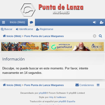
Inicio (Web)
nl
Buscar
Identificarse
or
Registrarse
de
eg
B
ac
Inicio (Web)
Foro Punta de Lanza Wargames
os
nti
ist
u
es
fic
ra
s
rá
ar
rs
c
a
pi
se
e
Información
r
do
Disculpe, no puede buscar en este momento. Por favor, intente
s
nuevamente en 14 segundos.
Inicio (Web)
Foro Punta de Lanza Wargames
Contáctenos
Desarrollado por
phpBB
® Forum Software © phpBB Limited
Style por
Arty
&
halilesen
Traducción al español por
phpBB España