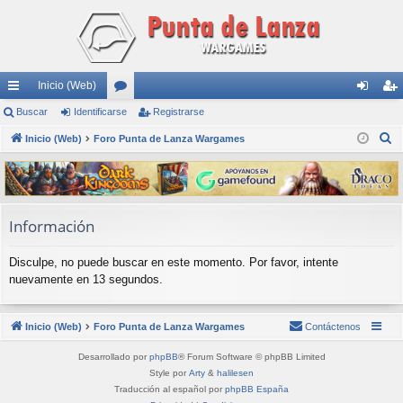
Inicio (Web)
nl
Buscar
Identificarse
or
Registrarse
de
eg
B
ac
Inicio (Web)
Foro Punta de Lanza Wargames
os
nti
ist
u
es
fic
ra
s
rá
ar
rs
c
a
pi
se
e
Información
r
do
Disculpe, no puede buscar en este momento. Por favor, intente
s
nuevamente en 13 segundos.
Inicio (Web)
Foro Punta de Lanza Wargames
Contáctenos
Desarrollado por
phpBB
® Forum Software © phpBB Limited
Style por
Arty
&
halilesen
Traducción al español por
phpBB España