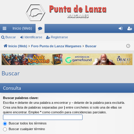
Inicio (Web)
nl
Buscar
Identificarse
or
Registrarse
de
eg
ac
Inicio (Web)
Foro Punta de Lanza Wargames
os
Buscar
nti
ist
es
fic
ra
rá
ar
rs
Buscar
pi
se
e
do
Consulta
s
Buscar palabras clave:
Escriba
+
delante de una palabra a encontrar y
-
delante de la palabra para excluirla.
Crea una lista de palabras separadas por
|
entre corchetes si solo una de ellas se
quiere encontrar. Emplee
*
como comodín para coincidencias parciales.
Buscar todos los términos
Buscar cualquier término