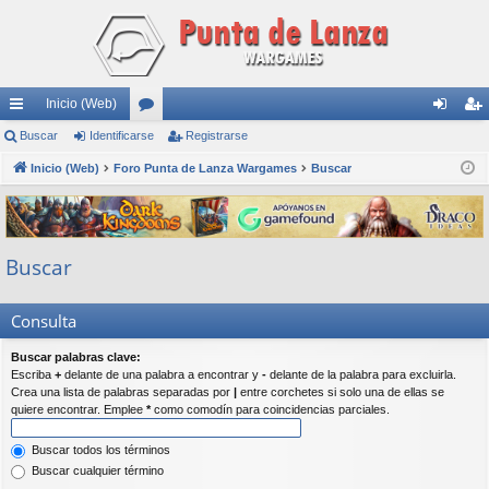
Inicio (Web)
nl
Buscar
Identificarse
or
Registrarse
de
eg
ac
Inicio (Web)
Foro Punta de Lanza Wargames
os
Buscar
nti
ist
es
fic
ra
rá
ar
rs
Buscar
pi
se
e
do
Consulta
s
Buscar palabras clave:
Escriba
+
delante de una palabra a encontrar y
-
delante de la palabra para excluirla.
Crea una lista de palabras separadas por
|
entre corchetes si solo una de ellas se
quiere encontrar. Emplee
*
como comodín para coincidencias parciales.
Buscar todos los términos
Buscar cualquier término