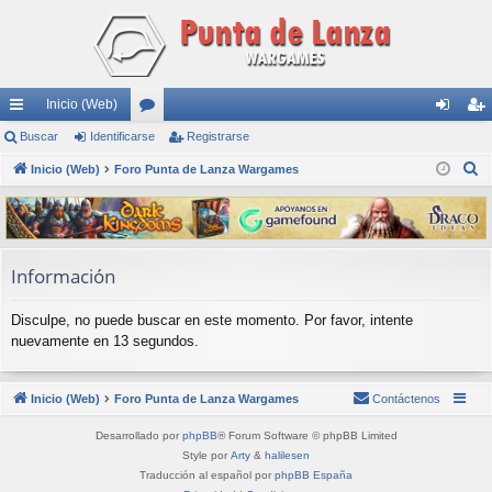
Inicio (Web)
nl
Buscar
Identificarse
or
Registrarse
de
eg
B
ac
Inicio (Web)
Foro Punta de Lanza Wargames
os
nti
ist
u
es
fic
ra
s
rá
ar
rs
c
a
pi
se
e
Información
r
do
Disculpe, no puede buscar en este momento. Por favor, intente
s
nuevamente en 13 segundos.
Inicio (Web)
Foro Punta de Lanza Wargames
Contáctenos
Desarrollado por
phpBB
® Forum Software © phpBB Limited
Style por
Arty
&
halilesen
Traducción al español por
phpBB España