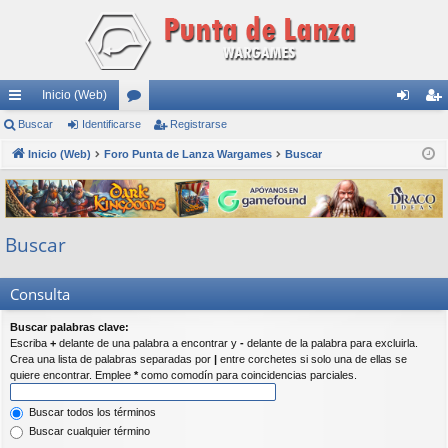
Inicio (Web)
nl
Buscar
Identificarse
or
Registrarse
de
eg
ac
Inicio (Web)
Foro Punta de Lanza Wargames
os
Buscar
nti
ist
es
fic
ra
rá
ar
rs
Buscar
pi
se
e
do
Consulta
s
Buscar palabras clave:
Escriba
+
delante de una palabra a encontrar y
-
delante de la palabra para excluirla.
Crea una lista de palabras separadas por
|
entre corchetes si solo una de ellas se
quiere encontrar. Emplee
*
como comodín para coincidencias parciales.
Buscar todos los términos
Buscar cualquier término