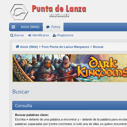
Inicio (Web)
Foros
nl
Buscar
Identificarse
Registrarse
ac
Inicio (Web)
Foro Punta de Lanza Wargames
Buscar
es
rá
pi
do
s
Buscar
Consulta
Buscar palabras clave:
Escriba
+
delante de una palabra a encontrar y
-
delante de la palabra para excluir
palabras separadas por
|
entre corchetes si solo una de ellas se quiere encontra