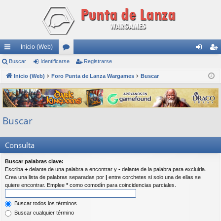
Inicio (Web)
nl
Buscar
Identificarse
or
Registrarse
de
eg
ac
Inicio (Web)
Foro Punta de Lanza Wargames
os
Buscar
nti
ist
es
fic
ra
rá
ar
rs
Buscar
pi
se
e
do
Consulta
s
Buscar palabras clave:
Escriba
+
delante de una palabra a encontrar y
-
delante de la palabra para excluirla.
Crea una lista de palabras separadas por
|
entre corchetes si solo una de ellas se
quiere encontrar. Emplee
*
como comodín para coincidencias parciales.
Buscar todos los términos
Buscar cualquier término