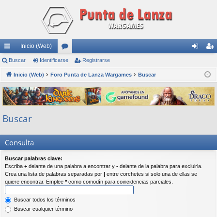
Inicio (Web)
nl
Buscar
Identificarse
or
Registrarse
de
eg
ac
Inicio (Web)
Foro Punta de Lanza Wargames
os
Buscar
nti
ist
es
fic
ra
rá
ar
rs
Buscar
pi
se
e
do
Consulta
s
Buscar palabras clave:
Escriba
+
delante de una palabra a encontrar y
-
delante de la palabra para excluirla.
Crea una lista de palabras separadas por
|
entre corchetes si solo una de ellas se
quiere encontrar. Emplee
*
como comodín para coincidencias parciales.
Buscar todos los términos
Buscar cualquier término