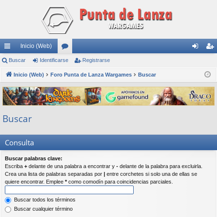
Inicio (Web)
nl
Buscar
Identificarse
or
Registrarse
de
eg
ac
Inicio (Web)
Foro Punta de Lanza Wargames
os
Buscar
nti
ist
es
fic
ra
rá
ar
rs
Buscar
pi
se
e
do
Consulta
s
Buscar palabras clave:
Escriba
+
delante de una palabra a encontrar y
-
delante de la palabra para excluirla.
Crea una lista de palabras separadas por
|
entre corchetes si solo una de ellas se
quiere encontrar. Emplee
*
como comodín para coincidencias parciales.
Buscar todos los términos
Buscar cualquier término