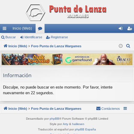
Inicio (Web)
nl
Buscar
Identificarse
or
Registrarse
de
eg
B
ac
Inicio (Web)
Foro Punta de Lanza Wargames
os
nti
ist
u
es
fic
ra
s
rá
ar
rs
c
a
pi
se
e
Información
r
do
Disculpe, no puede buscar en este momento. Por favor, intente
s
nuevamente en 22 segundos.
Inicio (Web)
Foro Punta de Lanza Wargames
Contáctenos
Desarrollado por
phpBB
® Forum Software © phpBB Limited
Style por
Arty
&
halilesen
Traducción al español por
phpBB España