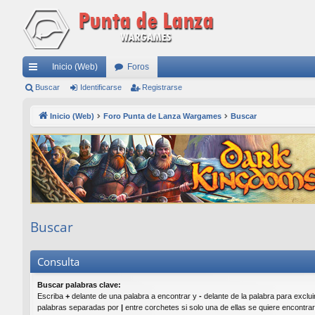
Inicio (Web)
Foros
nl
Buscar
Identificarse
Registrarse
ac
Inicio (Web)
Foro Punta de Lanza Wargames
Buscar
es
rá
pi
do
s
Buscar
Consulta
Buscar palabras clave:
Escriba
+
delante de una palabra a encontrar y
-
delante de la palabra para excluir
palabras separadas por
|
entre corchetes si solo una de ellas se quiere encontra