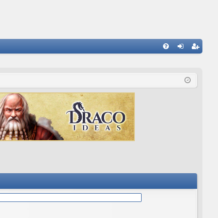
E
FA
de
eg
Q
nti
ist
fic
ra
ar
rs
se
e