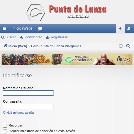
Inicio (Web)
nl
Buscar
Identificarse
or
Registrarse
de
eg
B
ac
Inicio (Web)
Foro Punta de Lanza Wargames
os
nti
ist
u
es
fic
ra
s
rá
ar
rs
c
a
pi
se
e
Identificarse
r
do
Nombre de Usuario:
s
Contraseña:
Olvidé mi contraseña
Recordar
Ocultar mi estado de conexión en esta sesión