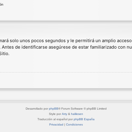
ión
omará solo unos pocos segundos y le permitirá un amplio acceso
. Antes de identificarse asegúrese de estar familiarizado con nu
itio.
Desarrollado por
phpBB
® Forum Software © phpBB Limited
Style por
Arty
&
halilesen
Traducción al español por
phpBB España
Privacidad
|
Condiciones