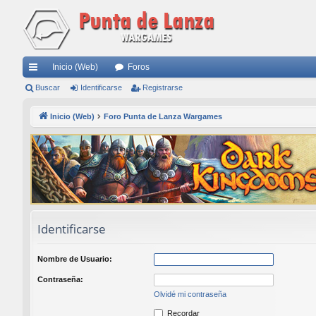
Inicio (Web)
Foros
nl
Buscar
Identificarse
Registrarse
ac
Inicio (Web)
Foro Punta de Lanza Wargames
es
rá
pi
do
s
Identificarse
Nombre de Usuario:
Contraseña:
Olvidé mi contraseña
Recordar