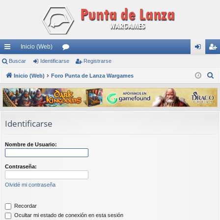
Inicio (Web)
nl
Buscar
Identificarse
or
Registrarse
de
eg
B
ac
Inicio (Web)
Foro Punta de Lanza Wargames
os
nti
ist
u
es
fic
ra
s
rá
ar
rs
c
a
pi
se
e
Identificarse
r
do
Nombre de Usuario:
s
Contraseña:
Olvidé mi contraseña
Recordar
Ocultar mi estado de conexión en esta sesión