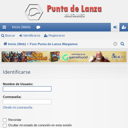
Inicio (Web)
nl
Buscar
Identificarse
or
Registrarse
de
eg
B
ac
Inicio (Web)
Foro Punta de Lanza Wargames
os
nti
ist
u
es
fic
ra
s
rá
ar
rs
c
a
pi
se
e
Identificarse
r
do
Nombre de Usuario:
s
Contraseña:
Olvidé mi contraseña
Recordar
Ocultar mi estado de conexión en esta sesión