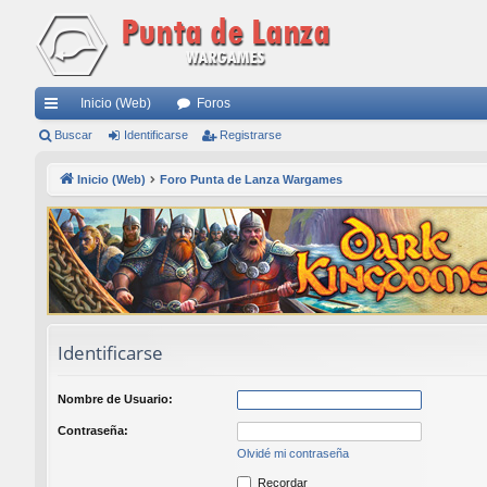
Inicio (Web)
Foros
nl
Buscar
Identificarse
Registrarse
ac
Inicio (Web)
Foro Punta de Lanza Wargames
es
rá
pi
do
s
Identificarse
Nombre de Usuario:
Contraseña:
Olvidé mi contraseña
Recordar