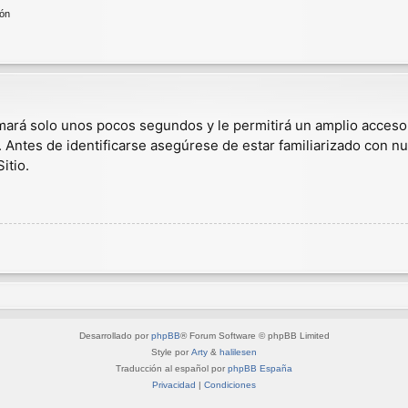
ión
omará solo unos pocos segundos y le permitirá un amplio acceso
. Antes de identificarse asegúrese de estar familiarizado con nu
itio.
Desarrollado por
phpBB
® Forum Software © phpBB Limited
Style por
Arty
&
halilesen
Traducción al español por
phpBB España
Privacidad
|
Condiciones