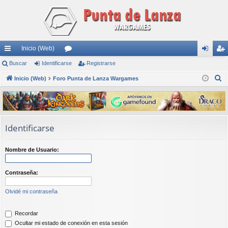
Inicio (Web)
nl
Buscar
Identificarse
or
Registrarse
de
eg
B
ac
Inicio (Web)
Foro Punta de Lanza Wargames
os
nti
ist
u
es
fic
ra
s
rá
ar
rs
c
a
pi
se
e
Identificarse
r
do
Nombre de Usuario:
s
Contraseña:
Olvidé mi contraseña
Recordar
Ocultar mi estado de conexión en esta sesión