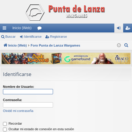
Inicio (Web)
nl
Buscar
Identificarse
or
Registrarse
de
eg
B
ac
Inicio (Web)
Foro Punta de Lanza Wargames
os
nti
ist
u
es
fic
ra
s
rá
ar
rs
c
a
pi
se
e
Identificarse
r
do
Nombre de Usuario:
s
Contraseña:
Olvidé mi contraseña
Recordar
Ocultar mi estado de conexión en esta sesión