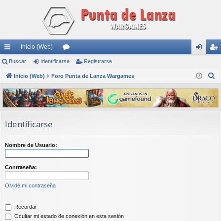
Inicio (Web)
nl
Buscar
Identificarse
or
Registrarse
de
eg
B
ac
Inicio (Web)
Foro Punta de Lanza Wargames
os
nti
ist
u
es
fic
ra
s
rá
ar
rs
c
a
pi
se
e
Identificarse
r
do
Nombre de Usuario:
s
Contraseña:
Olvidé mi contraseña
Recordar
Ocultar mi estado de conexión en esta sesión