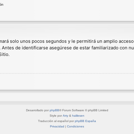
ión
omará solo unos pocos segundos y le permitirá un amplio acceso
. Antes de identificarse asegúrese de estar familiarizado con nu
itio.
Desarrollado por
phpBB
® Forum Software © phpBB Limited
Style por
Arty
&
halilesen
Traducción al español por
phpBB España
Privacidad
|
Condiciones