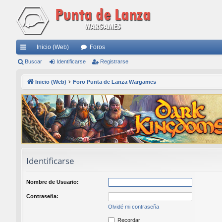
Inicio (Web)
Foros
nl
Buscar
Identificarse
Registrarse
ac
Inicio (Web)
Foro Punta de Lanza Wargames
es
rá
pi
do
s
Identificarse
Nombre de Usuario:
Contraseña:
Olvidé mi contraseña
Recordar