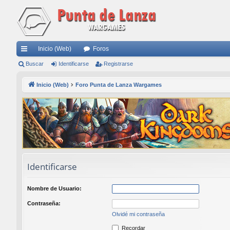
Inicio (Web)
Foros
nl
Buscar
Identificarse
Registrarse
ac
Inicio (Web)
Foro Punta de Lanza Wargames
es
rá
pi
do
s
Identificarse
Nombre de Usuario:
Contraseña:
Olvidé mi contraseña
Recordar