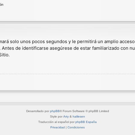
ión
omará solo unos pocos segundos y le permitirá un amplio acceso
. Antes de identificarse asegúrese de estar familiarizado con nu
itio.
Desarrollado por
phpBB
® Forum Software © phpBB Limited
Style por
Arty
&
halilesen
Traducción al español por
phpBB España
Privacidad
|
Condiciones