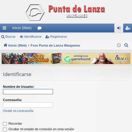
Inicio (Web)
nl
Buscar
Identificarse
or
Registrarse
de
eg
B
ac
Inicio (Web)
Foro Punta de Lanza Wargames
os
nti
ist
u
es
fic
ra
s
rá
ar
rs
c
a
pi
se
e
Identificarse
r
do
Nombre de Usuario:
s
Contraseña:
Olvidé mi contraseña
Recordar
Ocultar mi estado de conexión en esta sesión