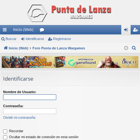
Inicio (Web)
nl
Buscar
Identificarse
or
Registrarse
de
eg
B
ac
Inicio (Web)
Foro Punta de Lanza Wargames
os
nti
ist
u
es
fic
ra
s
rá
ar
rs
c
a
pi
se
e
Identificarse
r
do
Nombre de Usuario:
s
Contraseña:
Olvidé mi contraseña
Recordar
Ocultar mi estado de conexión en esta sesión