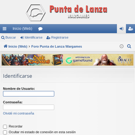
Inicio (Web)
nl
Buscar
Identificarse
or
Registrarse
de
eg
B
ac
Inicio (Web)
Foro Punta de Lanza Wargames
os
nti
ist
u
es
fic
ra
s
rá
ar
rs
c
a
pi
se
e
Identificarse
r
do
Nombre de Usuario:
s
Contraseña:
Olvidé mi contraseña
Recordar
Ocultar mi estado de conexión en esta sesión