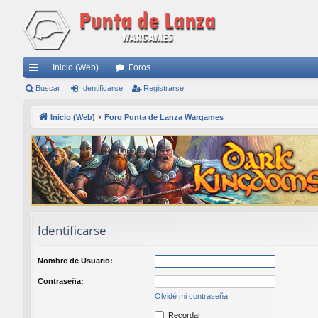
Inicio (Web)
Foros
nl
Buscar
Identificarse
Registrarse
ac
Inicio (Web)
Foro Punta de Lanza Wargames
es
rá
pi
do
s
Identificarse
Nombre de Usuario:
Contraseña:
Olvidé mi contraseña
Recordar