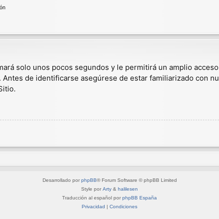
ión
omará solo unos pocos segundos y le permitirá un amplio acceso
. Antes de identificarse asegúrese de estar familiarizado con nu
itio.
Desarrollado por
phpBB
® Forum Software © phpBB Limited
Style por
Arty
&
halilesen
Traducción al español por
phpBB España
Privacidad
|
Condiciones