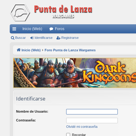
Inicio (Web)
Foros
nl
Buscar
Identificarse
Registrarse
ac
Inicio (Web)
Foro Punta de Lanza Wargames
es
rá
pi
do
s
Identificarse
Nombre de Usuario:
Contraseña:
Olvidé mi contraseña
Recordar