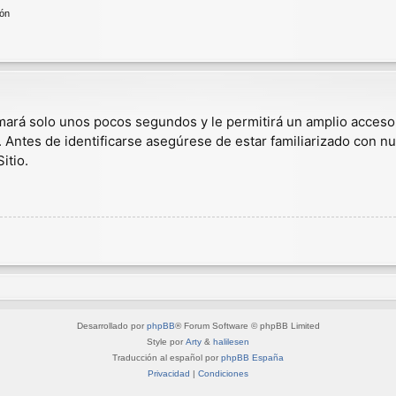
ión
omará solo unos pocos segundos y le permitirá un amplio acceso
. Antes de identificarse asegúrese de estar familiarizado con nu
itio.
Desarrollado por
phpBB
® Forum Software © phpBB Limited
Style por
Arty
&
halilesen
Traducción al español por
phpBB España
Privacidad
|
Condiciones