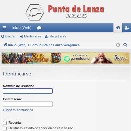
Inicio (Web)
nl
Buscar
Identificarse
or
Registrarse
de
eg
B
ac
Inicio (Web)
Foro Punta de Lanza Wargames
os
nti
ist
u
es
fic
ra
s
rá
ar
rs
c
a
pi
se
e
Identificarse
r
do
Nombre de Usuario:
s
Contraseña:
Olvidé mi contraseña
Recordar
Ocultar mi estado de conexión en esta sesión