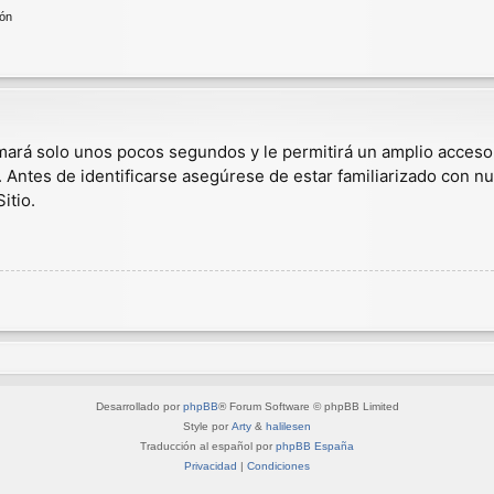
ión
omará solo unos pocos segundos y le permitirá un amplio acceso
. Antes de identificarse asegúrese de estar familiarizado con nu
itio.
Desarrollado por
phpBB
® Forum Software © phpBB Limited
Style por
Arty
&
halilesen
Traducción al español por
phpBB España
Privacidad
|
Condiciones