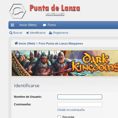
Inicio (Web)
Foros
nl
Buscar
Identificarse
Registrarse
ac
Inicio (Web)
Foro Punta de Lanza Wargames
es
rá
pi
do
s
Identificarse
Nombre de Usuario:
Contraseña:
Olvidé mi contraseña
Recordar