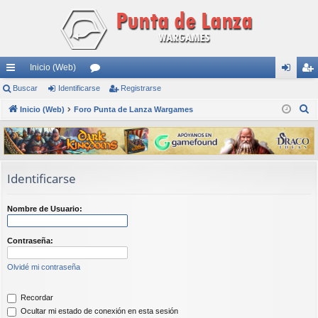
Inicio (Web)
nl
Buscar
Identificarse
or
Registrarse
de
eg
B
ac
Inicio (Web)
Foro Punta de Lanza Wargames
os
nti
ist
u
es
fic
ra
s
rá
ar
rs
c
a
pi
se
e
Identificarse
r
do
Nombre de Usuario:
s
Contraseña:
Olvidé mi contraseña
Recordar
Ocultar mi estado de conexión en esta sesión