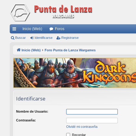
Inicio (Web)
Foros
nl
Buscar
Identificarse
Registrarse
ac
Inicio (Web)
Foro Punta de Lanza Wargames
es
rá
pi
do
s
Identificarse
Nombre de Usuario:
Contraseña:
Olvidé mi contraseña
Recordar