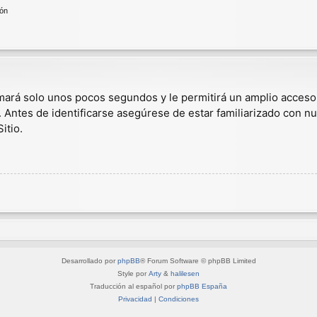
ión
omará solo unos pocos segundos y le permitirá un amplio acceso
. Antes de identificarse asegúrese de estar familiarizado con nu
itio.
Desarrollado por
phpBB
® Forum Software © phpBB Limited
Style por
Arty
&
halilesen
Traducción al español por
phpBB España
Privacidad
|
Condiciones