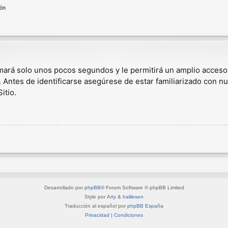
ión
omará solo unos pocos segundos y le permitirá un amplio acceso
. Antes de identificarse asegúrese de estar familiarizado con nu
itio.
Desarrollado por
phpBB
® Forum Software © phpBB Limited
Style por
Arty
&
halilesen
Traducción al español por
phpBB España
Privacidad
|
Condiciones