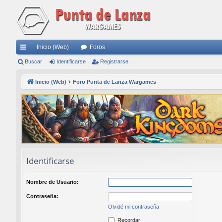
Inicio (Web)
Foros
nl
Buscar
Identificarse
Registrarse
ac
Inicio (Web)
Foro Punta de Lanza Wargames
es
rá
pi
do
s
Identificarse
Nombre de Usuario:
Contraseña:
Olvidé mi contraseña
Recordar