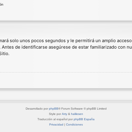
ión
omará solo unos pocos segundos y le permitirá un amplio acceso
. Antes de identificarse asegúrese de estar familiarizado con nu
itio.
Desarrollado por
phpBB
® Forum Software © phpBB Limited
Style por
Arty
&
halilesen
Traducción al español por
phpBB España
Privacidad
|
Condiciones