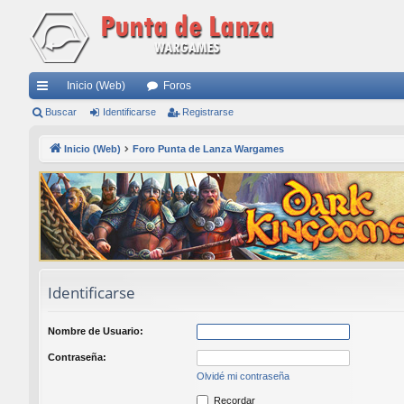
Inicio (Web)
Foros
nl
Buscar
Identificarse
Registrarse
ac
Inicio (Web)
Foro Punta de Lanza Wargames
es
rá
pi
do
s
Identificarse
Nombre de Usuario:
Contraseña:
Olvidé mi contraseña
Recordar